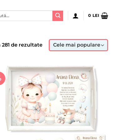
ă
0
LEI
:
Sortat
in 281 de rezultate
după
popularitate
%