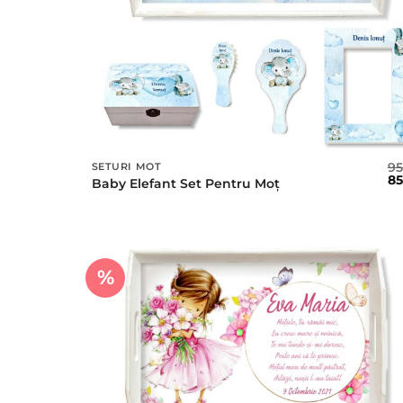
9
SETURI MOT
Pr
8
Baby Elefant Set Pentru Moț
ini
a
fos
95 
%