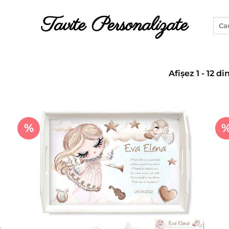
Tavite Personalizate
Caut
după
Afișez 1 - 12 d
%