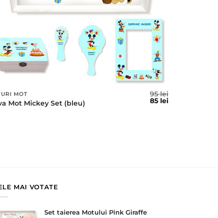
95
lei
TURI MOT
l
Prețul
Prețul
85
lei
va Mot Mickey Set (bleu)
t
inițial
curent
a
este:
fost:
85 lei.
95 lei.
ELE MAI VOTATE
Set taierea Motului Pink Giraffe