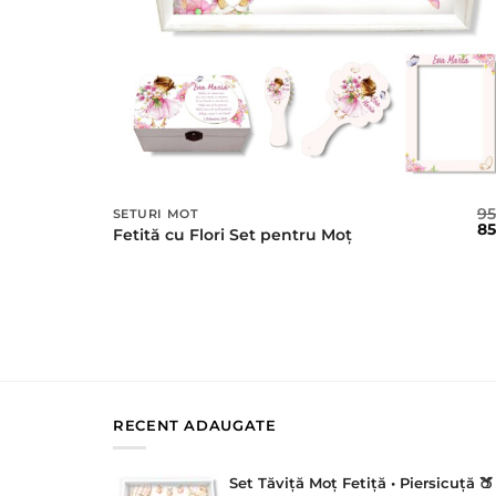
9
SETURI MOT
Pr
8
Fetită cu Flori Set pentru Moț
ini
a
fos
95 
RECENT ADAUGATE
Set Tăviță Moț Fetiță • Piersicuță 🍑