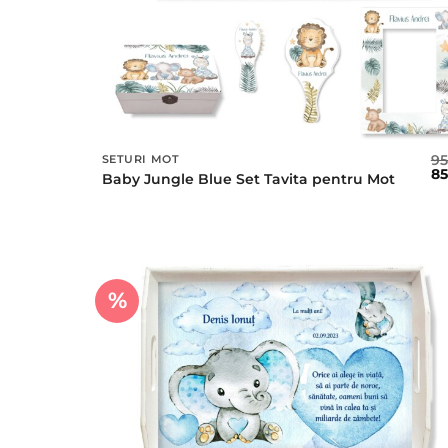
9
SETURI MOT
Pr
8
Baby Jungle Blue Set Tavita pentru Mot
ini
a
fos
95 
%