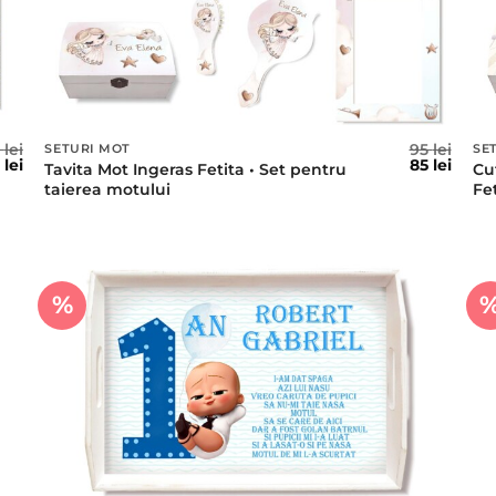
5
lei
95
lei
SETURI MOT
SE
ețul
Prețul
Prețul
Prețu
5
lei
85
lei
Tavita Mot Ingeras Fetita • Set pentru
Cu
țial
curent
inițial
curen
taierea motului
Fe
este:
a
este:
t:
85 lei.
fost:
85 lei.
lei.
95 lei.
%