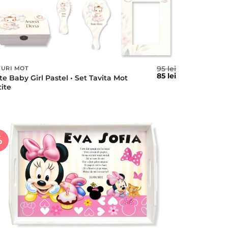
95
lei
TURI MOT
l
Prețul
Prețul
85
lei
te Baby Girl Pastel • Set Tavita Mot
t
inițial
curent
tite
a
este:
fost:
85 lei.
95 lei.
%