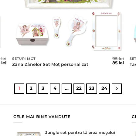
5
lei
95
lei
SETURI MOT
SE
ețul
Prețul
Prețul
Prețu
5
lei
85
lei
Zâna Zânelor Set Moț personalizat
Ta
țial
curent
inițial
curen
este:
a
este:
t:
85 lei.
fost:
85 lei.
lei.
95 lei.
1
2
3
4
…
22
23
24
CELE MAI BINE VANDUTE
C
Jungle set pentru tăierea moțului