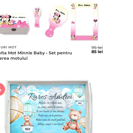
95
lei
TURI MOT
l
Prețul
Prețul
85
lei
vita Mot Minnie Baby • Set pentru
t
inițial
curent
ierea motului
a
este:
fost:
85 lei.
95 lei.
%