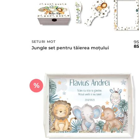
9
SETURI MOT
Pr
8
Jungle set pentru tăierea moțului
ini
a
fos
95 
%