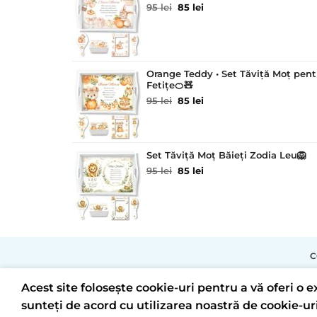
Prețul
Prețul
95
lei
85
lei
inițial
curent
a
este:
fost:
85 lei.
95 lei.
Orange Teddy • Set Tăviță Moț pent
Fetițe🍊🧸
Prețul
Prețul
95
lei
85
lei
inițial
curent
a
este:
fost:
85 lei.
95 lei.
Set Tăviță Moț Băieți Zodia Leu🦁
Prețul
Prețul
95
lei
85
lei
inițial
curent
a
este:
fost:
85 lei.
95 lei.
C
Acest site folosește cookie-uri pentru a vă oferi o
sunteți de acord cu utilizarea noastră de cookie-uri