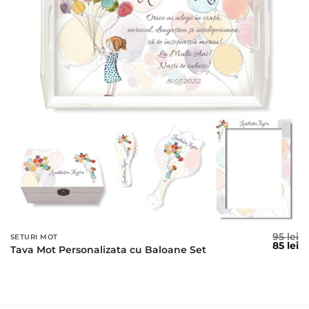
95
lei
SETURI MOT
Prețul
Pr
85
lei
Tava Mot Personalizata cu Baloane Set
inițial
c
a
es
fost:
85
95 lei.