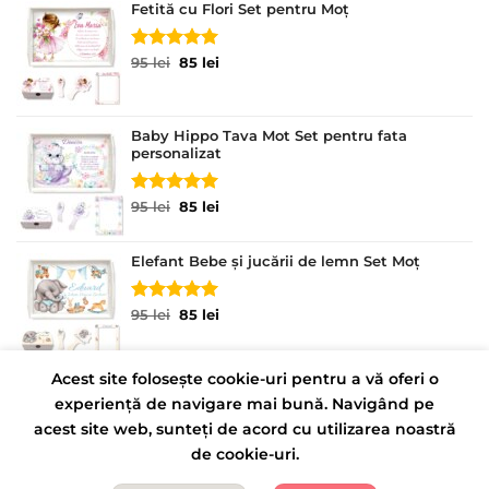
Fetită cu Flori Set pentru Moț
Evaluat la
Prețul
Prețul
95
lei
85
lei
5.00
din 5
inițial
curent
a
este:
fost:
85 lei.
Baby Hippo Tava Mot Set pentru fata
95 lei.
personalizat
Evaluat la
Prețul
Prețul
95
lei
85
lei
5.00
din 5
inițial
curent
a
este:
Elefant Bebe și jucării de lemn Set Moț
fost:
85 lei.
95 lei.
Evaluat la
Prețul
Prețul
95
lei
85
lei
5.00
din 5
inițial
curent
a
este:
fost:
85 lei.
Acest site folosește cookie-uri pentru a vă oferi o
95 lei.
experiență de navigare mai bună. Navigând pe
CONTACT
POLITICĂ DE CONFIDENȚIALITATE
acest site web, sunteți de acord cu utilizarea noastră
TERMENI ȘI CONDIȚII
de cookie-uri.
Copyright 2026 ©
Tavite Personalizate
LORECRAFT S.R.L.