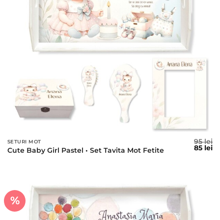
95
lei
SETURI MOT
Prețul
Pr
85
lei
Cute Baby Girl Pastel • Set Tavita Mot Fetite
inițial
c
a
es
fost:
85
95 lei.
%