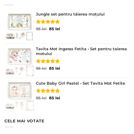
Jungle set pentru tăierea moțului
Evaluat la
Prețul
Prețul
95
lei
85
lei
5.00
din 5
inițial
curent
a
este:
fost:
85 lei.
Tavita Mot Ingeras Fetita • Set pentru taierea
95 lei.
motului
Evaluat la
Prețul
Prețul
95
lei
85
lei
5.00
din 5
inițial
curent
a
este:
Cute Baby Girl Pastel • Set Tavita Mot Fetite
fost:
85 lei.
95 lei.
Evaluat la
Prețul
Prețul
95
lei
85
lei
5.00
din 5
inițial
curent
a
este:
fost:
85 lei.
95 lei.
CELE MAI VOTATE