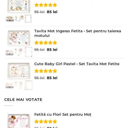
Evaluat la
Prețul
Prețul
95
lei
85
lei
5.00
din 5
inițial
curent
a
este:
fost:
85 lei.
Tavita Mot Ingeras Fetita • Set pentru taierea
95 lei.
motului
Evaluat la
Prețul
Prețul
95
lei
85
lei
5.00
din 5
inițial
curent
a
este:
Cute Baby Girl Pastel • Set Tavita Mot Fetite
fost:
85 lei.
95 lei.
Evaluat la
Prețul
Prețul
95
lei
85
lei
5.00
din 5
inițial
curent
a
este:
fost:
85 lei.
95 lei.
CELE MAI VOTATE
Fetită cu Flori Set pentru Moț