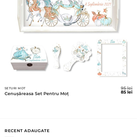
95
lei
SETURI MOT
Prețul
Pr
85
lei
Cenușăreasa Set Pentru Moț
inițial
c
a
es
fost:
85
95 lei.
RECENT ADAUGATE