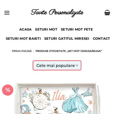
Skip
to
Tavite Personalizate
content
ACASA
SETURI MOT
SETURI MOT FETE
SETURI MOT BAIETI
SETURI GATITUL MIRESEI
CONTACT
PRIMA PAGINĂ
/
PRODUSE ETICHETATE „SET MOT CENUSAREASA”
%