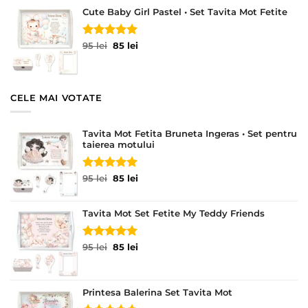
a
este:
Cute Baby Girl Pastel • Set Tavita Mot Fetite
fost:
85 lei.
95 lei.
Evaluat la
Prețul
Prețul
95
lei
85
lei
5.00
din 5
inițial
curent
a
este:
fost:
85 lei.
95 lei.
CELE MAI VOTATE
Tavita Mot Fetita Bruneta Ingeras • Set pentru
taierea motului
Evaluat la
Prețul
Prețul
95
lei
85
lei
5.00
din 5
inițial
curent
a
este:
fost:
85 lei.
Tavita Mot Set Fetite My Teddy Friends
95 lei.
Evaluat la
Prețul
Prețul
95
lei
85
lei
5.00
din 5
inițial
curent
a
este:
fost:
85 lei.
Printesa Balerina Set Tavita Mot
95 lei.