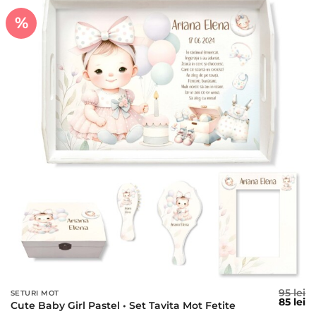
%
95
lei
SETURI MOT
Prețul
Pr
85
lei
Cute Baby Girl Pastel • Set Tavita Mot Fetite
inițial
c