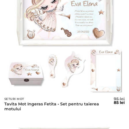
95
lei
SETURI MOT
Prețul
Pr
85
lei
Tavita Mot Ingeras Fetita • Set pentru taierea
inițial
c
motului
a
es
fost:
85
95 lei.