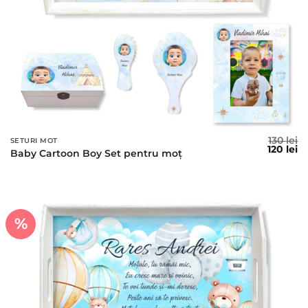
130
lei
SETURI MOT
Prețul
Pr
120
lei
Baby Cartoon Boy Set pentru moț
inițial
c
a
es
fost:
12
130 lei.
%