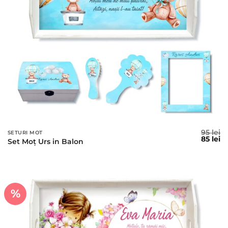
95
lei
SETURI MOT
Prețul
Pr
85
lei
Set Moț Urs in Balon
inițial
c
a
es
fost:
85
95 lei.
%