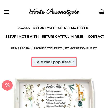
Skip
to
Tavite Personalizate
content
ACASA
SETURI MOT
SETURI MOT FETE
SETURI MOT BAIETI
SETURI GATITUL MIRESEI
CONTACT
PRIMA PAGINĂ
/
PRODUSE ETICHETATE „SET MOT PERSONALIZAT”
%