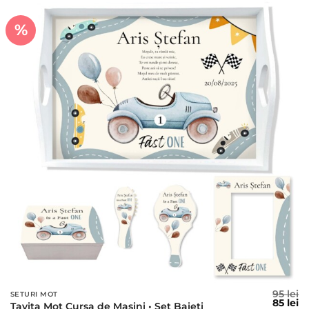
%
95
lei
SETURI MOT
Prețul
Pr
85
lei
Tavita Mot Cursa de Masini • Set Baieti