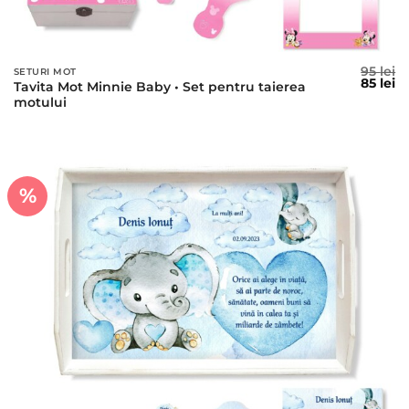
95
lei
SETURI MOT
Prețul
Pr
85
lei
Tavita Mot Minnie Baby • Set pentru taierea
inițial
c
motului
a
es
fost:
85
95 lei.
%