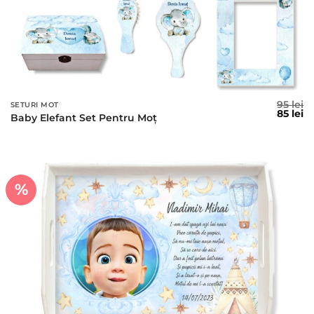
95
lei
SETURI MOT
Prețul
Pr
85
lei
Baby Elefant Set Pentru Moț
inițial
c
a
es
fost:
85
95 lei.
%