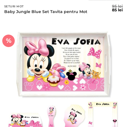
95
lei
SETURI MOT
Prețul
Pr
85
lei
Baby Jungle Blue Set Tavita pentru Mot
inițial
c
a
es
fost:
85
95 lei.
%