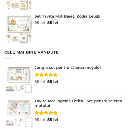
a
este:
fost:
85 lei.
95 lei.
Set Tăviță Moț Băieți Zodia Leu🦁
Prețul
Prețul
95
lei
85
lei
inițial
curent
a
este:
fost:
85 lei.
95 lei.
CELE MAI BINE VANDUTE
Jungle set pentru tăierea moțului
Evaluat la
Prețul
Prețul
95
lei
85
lei
5.00
din 5
inițial
curent
a
este:
fost:
85 lei.
Tavita Mot Ingeras Fetita • Set pentru taierea
95 lei.
motului
Evaluat la
Prețul
Prețul
95
lei
85
lei
5.00
din 5
inițial
curent