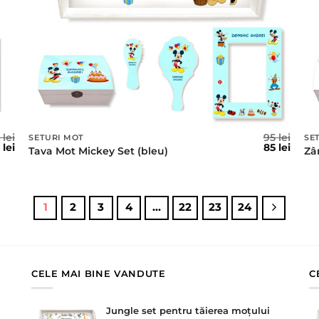
5
lei
95
lei
SETURI MOT
SE
ețul
Prețul
Prețul
Prețu
5
lei
85
lei
Tava Mot Mickey Set (bleu)
Zâ
țial
curent
inițial
curen
este:
a
este:
t:
85 lei.
fost:
85 lei.
lei.
95 lei.
1
2
3
4
…
22
23
24
CELE MAI BINE VANDUTE
C
Jungle set pentru tăierea moțului