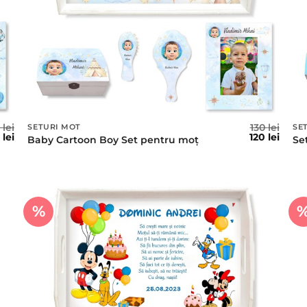
5
lei
130
lei
SETURI MOT
SE
ețul
Prețul
Prețul
Prețu
5
lei
120
lei
Baby Cartoon Boy Set pentru moț
Se
țial
curent
inițial
curen
este:
a
este:
t:
85 lei.
fost:
120 lei
lei.
130 lei.
%