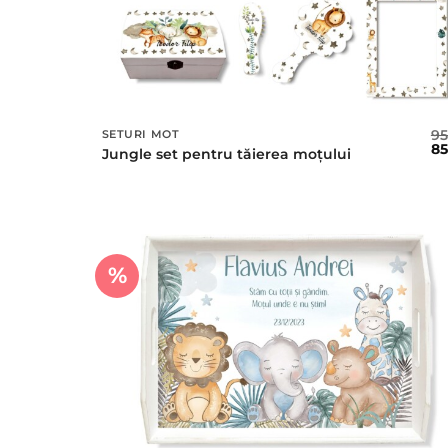
9
SETURI MOT
Pr
8
Jungle set pentru tăierea moțului
ini
a
fos
95 
%