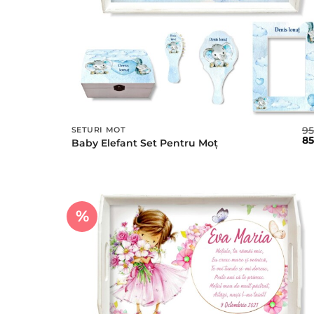
9
SETURI MOT
Pr
8
Baby Elefant Set Pentru Moț
ini
a
fos
95 
%