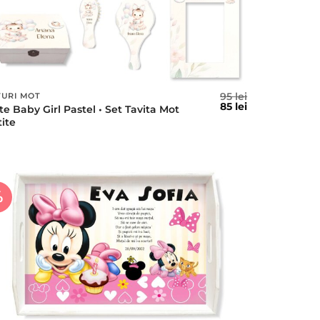
95
lei
TURI MOT
l
Prețul
Prețul
85
lei
te Baby Girl Pastel • Set Tavita Mot
t
inițial
curent
tite
a
este:
fost:
85 lei.
95 lei.
%