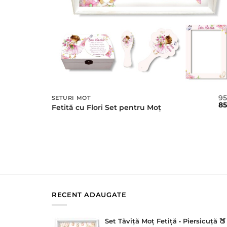
9
SETURI MOT
Pr
8
Fetită cu Flori Set pentru Moț
ini
a
fos
95 
RECENT ADAUGATE
Set Tăviță Moț Fetiță • Piersicuță 🍑