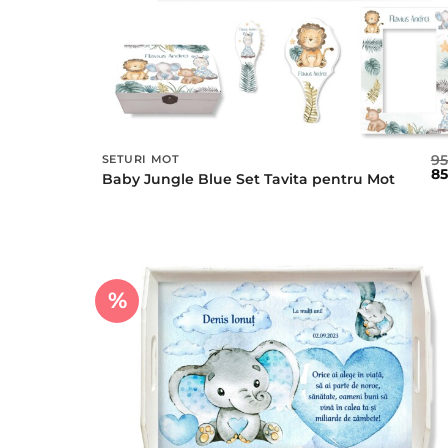
9
SETURI MOT
Pr
8
Baby Jungle Blue Set Tavita pentru Mot
ini
a
fos
95 
%