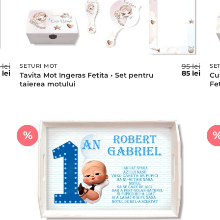
5
lei
95
lei
SETURI MOT
SE
ețul
Prețul
Prețul
Prețu
5
lei
85
lei
Tavita Mot Ingeras Fetita • Set pentru
Cu
țial
curent
inițial
curen
taierea motului
Fe
este:
a
este:
t:
85 lei.
fost:
85 lei.
lei.
95 lei.
%