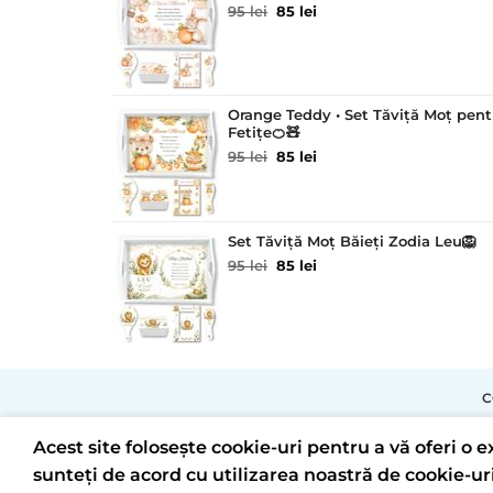
Prețul
Prețul
95
lei
85
lei
inițial
curent
a
este:
fost:
85 lei.
95 lei.
Orange Teddy • Set Tăviță Moț pent
Fetițe🍊🧸
Prețul
Prețul
95
lei
85
lei
inițial
curent
a
este:
fost:
85 lei.
95 lei.
Set Tăviță Moț Băieți Zodia Leu🦁
Prețul
Prețul
95
lei
85
lei
inițial
curent
a
este:
fost:
85 lei.
95 lei.
C
Acest site folosește cookie-uri pentru a vă oferi o
sunteți de acord cu utilizarea noastră de cookie-uri