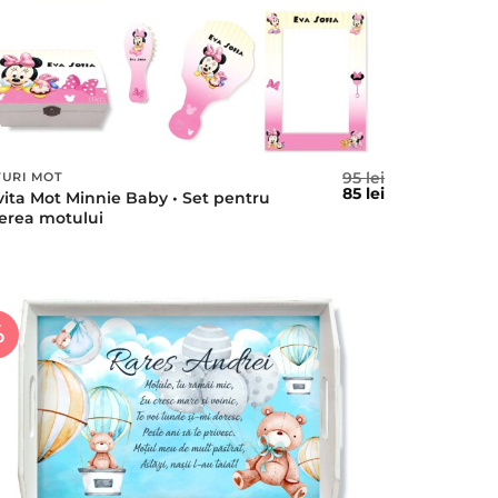
95
lei
TURI MOT
l
Prețul
Prețul
85
lei
vita Mot Minnie Baby • Set pentru
t
inițial
curent
ierea motului
a
este:
fost:
85 lei.
95 lei.
%