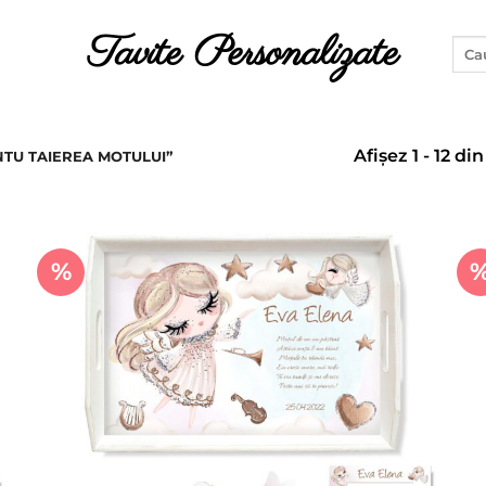
Tavite Personalizate
Caut
după
Afișez 1 - 12 di
TU TAIEREA MOTULUI”
%