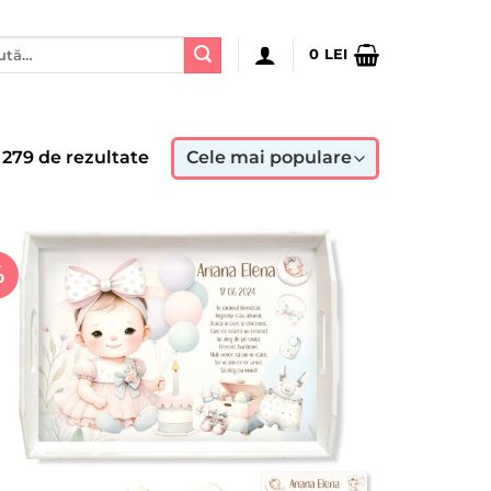
ă
0
LEI
:
Sortat
n 279 de rezultate
după
popularitate
%