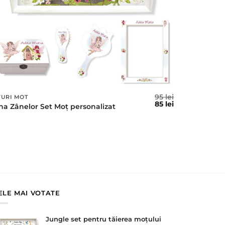
95
lei
TURI MOT
l
Prețul
Prețul
85
lei
na Zânelor Set Moț personalizat
t
inițial
curent
a
este:
fost:
85 lei.
95 lei.
ELE MAI VOTATE
Jungle set pentru tăierea moțului