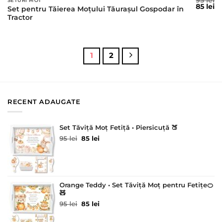
95
lei
SETURI MOT
Prețul
Pr
85
lei
Set pentru Tăierea Moțului Tăurașul Gospodar în
inițial
c
Tractor
a
es
fost:
85
95 lei.
1
2
RECENT ADAUGATE
Set Tăviță Moț Fetiță • Piersicuță 🍑
Prețul
Prețul
95
lei
85
lei
inițial
curent
a
este:
fost:
85 lei.
95 lei.
Orange Teddy • Set Tăviță Moț pentru Fetițe🍊
🧸
Prețul
Prețul
95
lei
85
lei
inițial
curent
a
este: