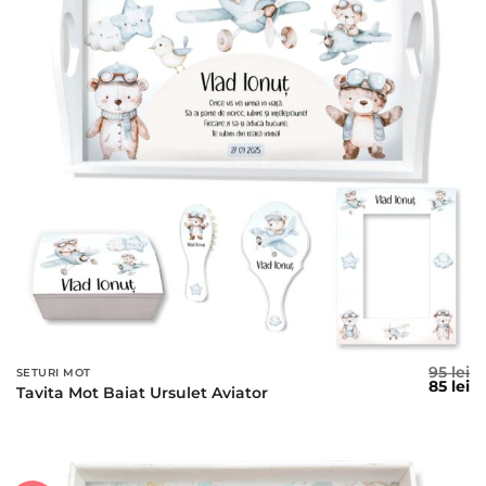
95
lei
SETURI MOT
Prețul
Pr
85
lei
Tavita Mot Baiat Ursulet Aviator
inițial
c
a
es
fost:
85
95 lei.