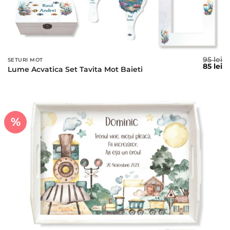
95
lei
SETURI MOT
Prețul
Pr
85
lei
Lume Acvatica Set Tavita Mot Baieti
inițial
c
a
es
fost:
85
95 lei.
%