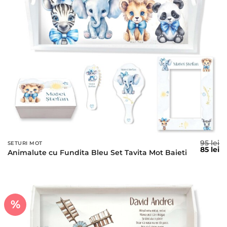
95
lei
SETURI MOT
Prețul
Pr
85
lei
Animalute cu Fundita Bleu Set Tavita Mot Baieti
inițial
c
a
es
fost:
85
95 lei.
%