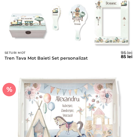
95
lei
SETURI MOT
Prețul
Pr
85
lei
Tren Tava Mot Baieti Set personalizat
inițial
c
a
es
fost:
85
95 lei.
%