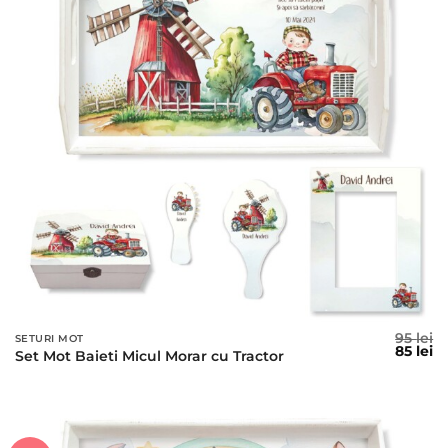
95
lei
SETURI MOT
Prețul
Pr
85
lei
Set Mot Baieti Micul Morar cu Tractor
inițial
c
a
es
fost:
85
95 lei.