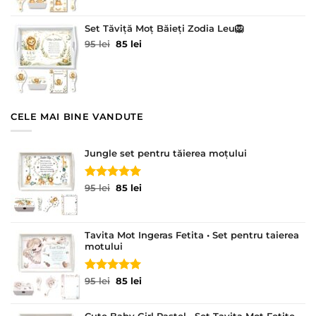
fost:
85 lei.
95 lei.
Set Tăviță Moț Băieți Zodia Leu🦁
Prețul
Prețul
95
lei
85
lei
inițial
curent
a
este:
fost:
85 lei.
95 lei.
CELE MAI BINE VANDUTE
Jungle set pentru tăierea moțului
Evaluat la
Prețul
Prețul
95
lei
85
lei
5.00
din 5
inițial
curent
a
este:
fost:
85 lei.
Tavita Mot Ingeras Fetita • Set pentru taierea
95 lei.
motului
Evaluat la
Prețul
Prețul
95
lei
85
lei
5.00
din 5
inițial
curent
a
este: