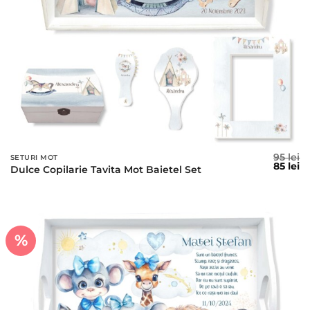
95
lei
SETURI MOT
Prețul
Pr
85
lei
Dulce Copilarie Tavita Mot Baietel Set
inițial
c
a
es
fost:
85
95 lei.
%