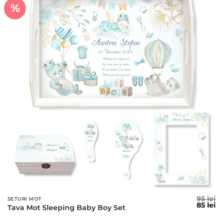
%
95
lei
SETURI MOT
Prețul
Pr
85
lei
Tava Mot Sleeping Baby Boy Set
inițial
c
a
es