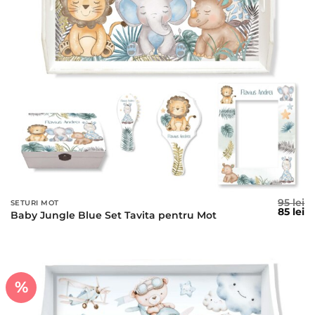
95
lei
SETURI MOT
Prețul
Pr
85
lei
Baby Jungle Blue Set Tavita pentru Mot
inițial
c
a
es
fost:
85
95 lei.
%