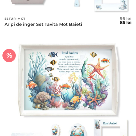
95
lei
SETURI MOT
Prețul
Pr
85
lei
Aripi de inger Set Tavita Mot Baieti
inițial
c
a
es
fost:
85
95 lei.
%