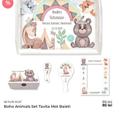
%
95
lei
SETURI MOT
Prețul
Pr
85
lei
Boho Animals Set Tavita Mot Baieti
inițial
c
a
es
fost:
85