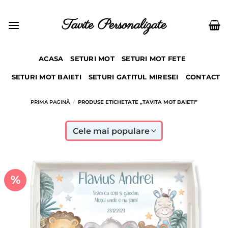
Skip
to
Tavite Personalizate
content
ACASA
SETURI MOT
SETURI MOT FETE
SETURI MOT BAIETI
SETURI GATITUL MIRESEI
CONTACT
PRIMA PAGINĂ
/
PRODUSE ETICHETATE „TAVITA MOT BAIETI”
%