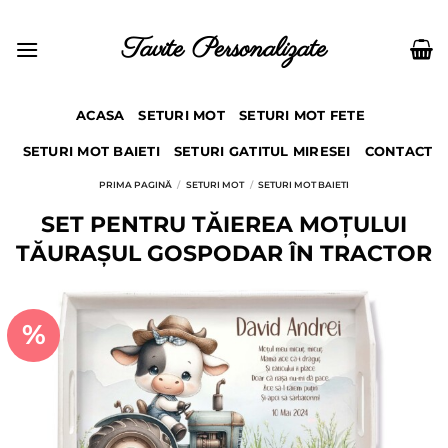
Skip
to
Tavite Personalizate
content
ACASA
SETURI MOT
SETURI MOT FETE
SETURI MOT BAIETI
SETURI GATITUL MIRESEI
CONTACT
PRIMA PAGINĂ
/
SETURI MOT
/
SETURI MOT BAIETI
SET PENTRU TĂIEREA MOȚULUI
TĂURAȘUL GOSPODAR ÎN TRACTOR
%