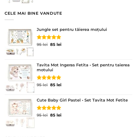
95 lei.
CELE MAI BINE VANDUTE
Jungle set pentru tăierea moțului
Evaluat la
Prețul
Prețul
95
lei
85
lei
5.00
din 5
inițial
curent
a
este:
fost:
85 lei.
Tavita Mot Ingeras Fetita • Set pentru taierea
95 lei.
motului
Evaluat la
Prețul
Prețul
95
lei
85
lei
5.00
din 5
inițial
curent
a
este:
Cute Baby Girl Pastel • Set Tavita Mot Fetite
fost:
85 lei.
95 lei.
Evaluat la
Prețul
Prețul
95
lei
85
lei
5.00
din 5
inițial
curent
a
este:
fost:
85 lei.
95 lei.