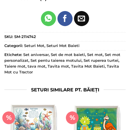
SKU:
SM-2114742
Categorii:
Seturi Mot
,
Seturi Mot Baieti
Etichete:
Set aniversar
,
Set de mot baieti
,
Set mot
,
Set mot
personalizat
,
Set pentu taierea motului
,
Set ruperea turtei
,
Taiere mot
,
tava mot
,
Tavita mot
,
Tavita Mot Baieti
,
Tavita
Mot cu Tractor
SETURI SIMILARE PT. BĂIEȚI
%
%