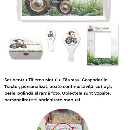
Set pentru Tăierea Moțului Tăurașul Gospodar în
Tractor, personalizat, poate
conține
:
tăviță
,
cutiuță
,
perie,
oglindă
și
ram
ă
foto. Obiectele sunt vopsite,
personalizate și antichizate manual.