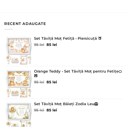
RECENT ADAUGATE
Set Tăviță Moț Fetiță • Piersicuță 🍑
Prețul
Prețul
95
lei
85
lei
inițial
curent
a
este:
fost:
85 lei.
95 lei.
Orange Teddy • Set Tăviță Moț pentru Fetițe🍊
🧸
Prețul
Prețul
95
lei
85
lei
inițial
curent
a
este:
fost:
85 lei.
95 lei.
Set Tăviță Moț Băieți Zodia Leu🦁
Prețul
Prețul
95
lei
85
lei
inițial
curent
a
este:
fost:
85 lei.