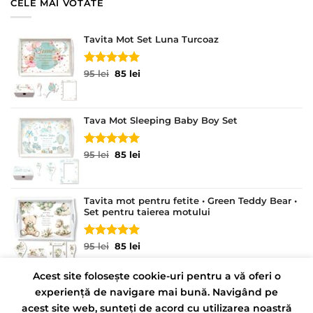
CELE MAI VOTATE
Tavita Mot Set Luna Turcoaz
Evaluat la
Prețul
Prețul
95
lei
85
lei
5.00
din 5
inițial
curent
a
este:
fost:
85 lei.
Tava Mot Sleeping Baby Boy Set
95 lei.
Evaluat la
Prețul
Prețul
95
lei
85
lei
5.00
din 5
inițial
curent
a
este:
fost:
85 lei.
Tavita mot pentru fetite • Green Teddy Bear •
95 lei.
Set pentru taierea motului
Evaluat la
Prețul
Prețul
95
lei
85
lei
5.00
din 5
inițial
curent
a
este:
Acest site folosește cookie-uri pentru a vă oferi o
fost:
85 lei.
experiență de navigare mai bună. Navigând pe
95 lei.
CONTACT
POLITICĂ DE CONFIDENȚIALITATE
acest site web, sunteți de acord cu utilizarea noastră
TERMENI ȘI CONDIȚII