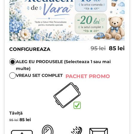
Prețul
Pre
95
lei
85
lei
CONFIGUREAZA
inițial
cu
a
est
ALEG EU PRODUSELE (Selecteaza 1 sau mai
fost:
85 l
multe)
95 lei.
VREAU SET COMPLET
PACHET PROMO
Tăviță
Prețul
Prețul
85
lei
95
lei
inițial
curent
a
este:
fost:
85 lei.