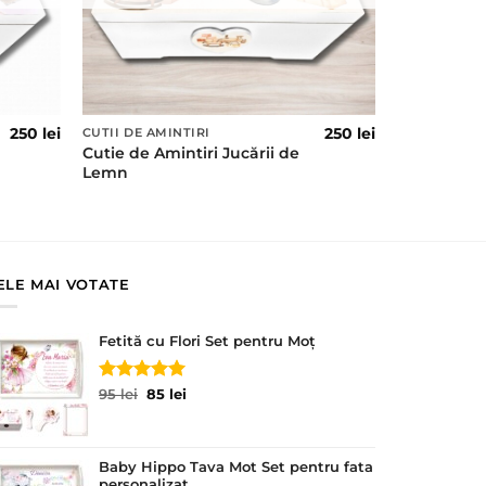
250
lei
250
lei
CUTII DE AMINTIRI
Cutie de Amintiri Jucării de
Lemn
ELE MAI VOTATE
Fetită cu Flori Set pentru Moț
Evaluat la
Prețul
Prețul
95
lei
85
lei
5.00
din 5
inițial
curent
a
este:
fost:
85 lei.
Baby Hippo Tava Mot Set pentru fata
95 lei.
personalizat