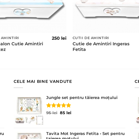
250
lei
 AMINTIRI
CUTII DE AMINTIRI
Balon Cutie Amintiri
Cutie de Amintiri Ingeras
tez
Fetita
CELE MAI BINE VANDUTE
C
Jungle set pentru tăierea moțului
Evaluat la
Prețul
Prețul
95
lei
85
lei
5.00
din 5
inițial
curent
a
este:
fost:
85 lei.
ru
Tavita Mot Ingeras Fetita • Set pentru
95 lei.
taierea motului