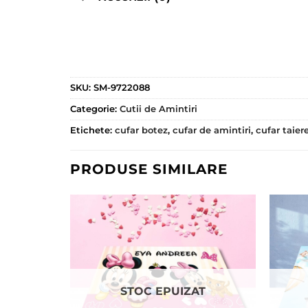
SKU:
SM-9722088
Categorie:
Cutii de Amintiri
Etichete:
cufar botez
,
cufar de amintiri
,
cufar taier
PRODUSE SIMILARE
STOC EPUIZAT