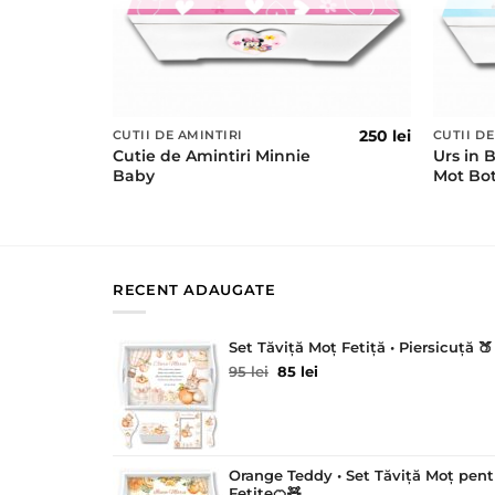
250
lei
CUTII DE AMINTIRI
CUTII DE
Cutie de Amintiri Minnie
Urs in 
Baby
Mot Bo
RECENT ADAUGATE
Set Tăviță Moț Fetiță • Piersicuță 🍑
Prețul
Prețul
95
lei
85
lei
inițial
curent
a
este:
fost:
85 lei.
95 lei.
Orange Teddy • Set Tăviță Moț pent
Fetițe🍊🧸