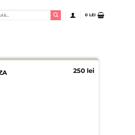
ă
0
LEI
:
250
lei
ZA