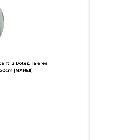
pentru Botez, Taierea
x 20cm
(MARE!!)