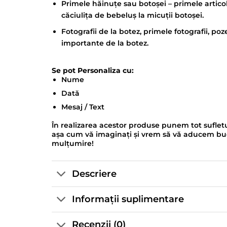
Primele hăinuțe sau botoșei – primele artico
căciulița de bebeluș la micuții botoșei.
Fotografii de la botez, primele fotografii, po
importante de la botez.
Se pot Personaliza cu:
Nume
Dată
Mesaj / Text
În realizarea acestor produse punem tot sufletu
așa cum vă imaginați și vrem să vă aducem bucur
mulțumire!
Descriere
Informații suplimentare
Recenzii (0)