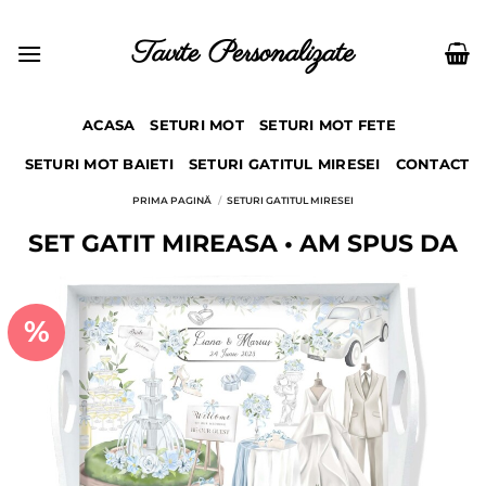
Skip
to
Tavite Personalizate
content
ACASA
SETURI MOT
SETURI MOT FETE
SETURI MOT BAIETI
SETURI GATITUL MIRESEI
CONTACT
PRIMA PAGINĂ
/
SETURI GATITUL MIRESEI
SET GATIT MIREASA • AM SPUS DA
%