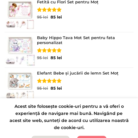
Fetită cu Flori Set pentru Moț
Evaluat la
Prețul
Prețul
95
lei
85
lei
5.00
din 5
inițial
curent
a
este:
fost:
85 lei.
Baby Hippo Tava Mot Set pentru fata
95 lei.
personalizat
Evaluat la
Prețul
Prețul
95
lei
85
lei
5.00
din 5
inițial
curent
a
este:
Elefant Bebe și jucării de lemn Set Moț
fost:
85 lei.
95 lei.
Evaluat la
Prețul
Prețul
95
lei
85
lei
5.00
din 5
inițial
curent
a
este:
fost:
85 lei.
Acest site folosește cookie-uri pentru a vă oferi o
95 lei.
experiență de navigare mai bună. Navigând pe
CONTACT
POLITICĂ DE CONFIDENȚIALITATE
acest site web, sunteți de acord cu utilizarea noastră
TERMENI ȘI CONDIȚII
de cookie-uri.
Copyright 2026 ©
Tavite Personalizate
LORECRAFT S.R.L.