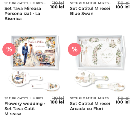
110
lei
110
lei
SETURI GATITUL MIRESEI
SETURI GATITUL MIRESEI
Prețul
Prețul
Prețul
Pr
100
lei
100
lei
Set Tava Mireasa
Set Gatitul Miresei
inițial
curent
inițial
c
Personalizat • La
Blue Swan
a
este:
a
es
fost:
100 lei.
fost:
10
Biserica
110 lei.
110 lei.
%
%
110
lei
110
lei
SETURI GATITUL MIRESEI
SETURI GATITUL MIRESEI
Prețul
Prețul
Prețul
Pr
100
lei
100
lei
Flowery wedding •
Set Gatitul Miresei
inițial
curent
inițial
c
Set Tava Gatit
Arcada cu Flori
a
este:
a
es
fost:
100 lei.
fost:
10
Mireasa
110 lei.
110 lei.