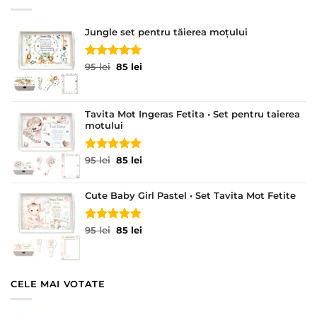
Jungle set pentru tăierea moțului
Evaluat la
Prețul
Prețul
95
lei
85
lei
5.00
din 5
inițial
curent
a
este:
fost:
85 lei.
Tavita Mot Ingeras Fetita • Set pentru taierea
95 lei.
motului
Evaluat la
Prețul
Prețul
95
lei
85
lei
5.00
din 5
inițial
curent
a
este:
Cute Baby Girl Pastel • Set Tavita Mot Fetite
fost:
85 lei.
95 lei.
Evaluat la
Prețul
Prețul
95
lei
85
lei
5.00
din 5
inițial
curent
a
este:
fost:
85 lei.
95 lei.
CELE MAI VOTATE