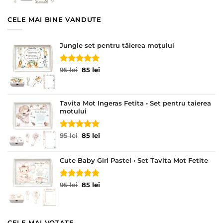
95 lei.
CELE MAI BINE VANDUTE
Jungle set pentru tăierea moțului
Evaluat la
Prețul
Prețul
95
lei
85
lei
5.00
din 5
inițial
curent
a
este:
fost:
85 lei.
Tavita Mot Ingeras Fetita • Set pentru taierea
95 lei.
motului
Evaluat la
Prețul
Prețul
95
lei
85
lei
5.00
din 5
inițial
curent
a
este:
Cute Baby Girl Pastel • Set Tavita Mot Fetite
fost:
85 lei.
95 lei.
Evaluat la
Prețul
Prețul
95
lei
85
lei
5.00
din 5
inițial
curent
a
este:
fost:
85 lei.
95 lei.
CELE MAI VOTATE