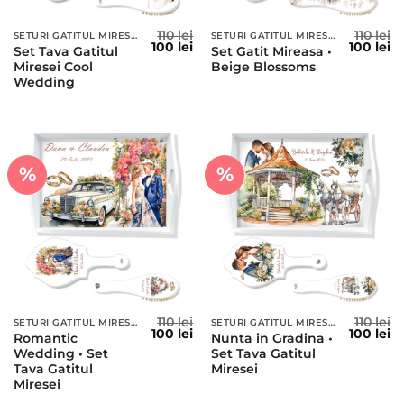
110
lei
110
lei
SETURI GATITUL MIRESEI
SETURI GATITUL MIRESEI
Prețul
Prețul
Prețul
Pr
100
lei
100
lei
Set Tava Gatitul
Set Gatit Mireasa •
inițial
curent
inițial
c
Miresei Cool
Beige Blossoms
a
este:
a
es
fost:
100 lei.
fost:
10
Wedding
110 lei.
110 lei.
%
%
110
lei
110
lei
SETURI GATITUL MIRESEI
SETURI GATITUL MIRESEI
Prețul
Prețul
Prețul
Pr
100
lei
100
lei
Romantic
Nunta in Gradina •
inițial
curent
inițial
c
Wedding • Set
Set Tava Gatitul
a
este:
a
es
fost:
100 lei.
fost:
10
Tava Gatitul
Miresei
110 lei.
110 lei.
Miresei