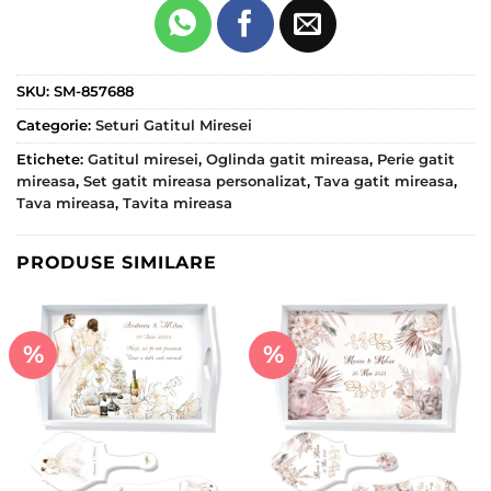
SKU:
SM-857688
Categorie:
Seturi Gatitul Miresei
Etichete:
Gatitul miresei
,
Oglinda gatit mireasa
,
Perie gatit
mireasa
,
Set gatit mireasa personalizat
,
Tava gatit mireasa
,
Tava mireasa
,
Tavita mireasa
PRODUSE SIMILARE
%
%