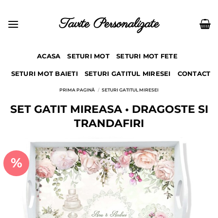
Skip
to
Tavite Personalizate
content
ACASA
SETURI MOT
SETURI MOT FETE
SETURI MOT BAIETI
SETURI GATITUL MIRESEI
CONTACT
PRIMA PAGINĂ
/
SETURI GATITUL MIRESEI
SET GATIT MIREASA • DRAGOSTE SI
TRANDAFIRI
%