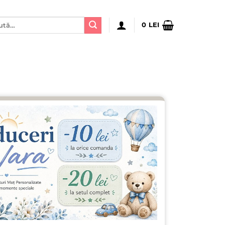
ă
0
LEI
: