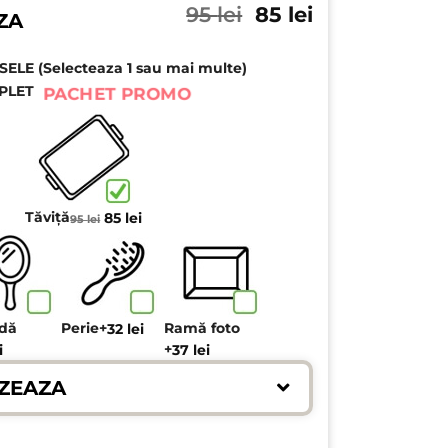
Prețul
Prețul
95
lei
85
lei
ZA
inițial
curent
a
este:
LE (Selecteaza 1 sau mai multe)
fost:
85 lei.
95 lei.
PLET
PACHET PROMO
Prețul
Prețul
Tăviță
85
lei
95
lei
inițial
curent
a
este:
fost:
85 lei.
95 lei.
ndă
Perie
+
Ramă foto
32
lei
+
i
37
lei
ZEAZA