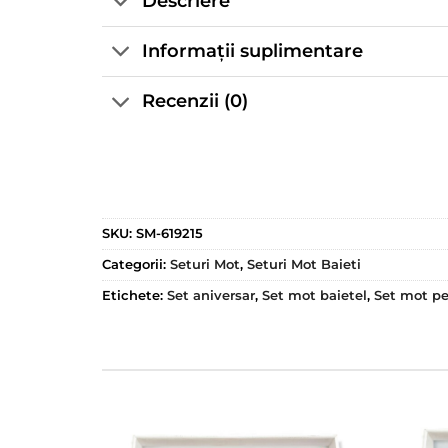
Descriere
Informații suplimentare
Recenzii (0)
SKU:
SM-619215
Categorii:
Seturi Mot
,
Seturi Mot Baieti
Etichete:
Set aniversar
,
Set mot baietel
,
Set mot pe