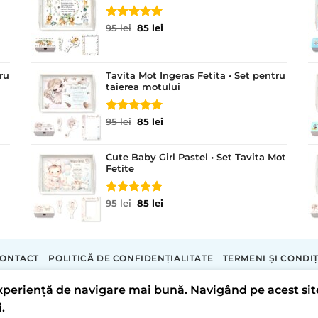
Evaluat la
Prețul
Prețul
95
lei
85
lei
5.00
din 5
inițial
curent
a
este:
fost:
85 lei.
ru
Tavita Mot Ingeras Fetita • Set pentru
95 lei.
taierea motului
Evaluat la
Prețul
Prețul
95
lei
85
lei
5.00
din 5
inițial
curent
a
este:
Cute Baby Girl Pastel • Set Tavita Mot
fost:
85 lei.
Fetite
95 lei.
Evaluat la
Prețul
Prețul
95
lei
85
lei
5.00
din 5
inițial
curent
a
este:
fost:
85 lei.
95 lei.
ONTACT
POLITICĂ DE CONFIDENȚIALITATE
TERMENI ȘI CONDIȚ
Copyright 2026 ©
Tavite Personalizate
 experiență de navigare mai bună. Navigând pe acest si
LORECRAFT S.R.L.
.