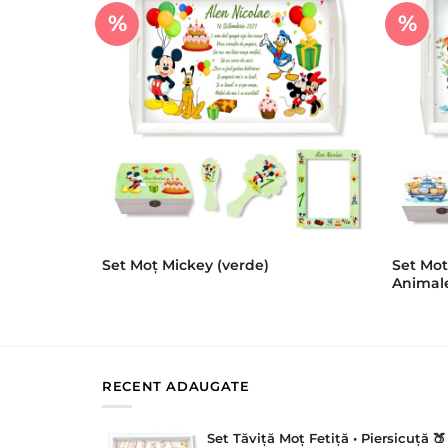
%
%
Set Mot
Set Moț Mickey (verde)
Animal
RECENT ADAUGATE
Set Tăviță Moț Fetiță • Piersicuță 🍑