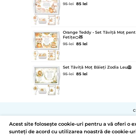
Prețul
Prețul
95
lei
85
lei
inițial
curent
a
este:
fost:
85 lei.
95 lei.
Orange Teddy • Set Tăviță Moț pent
Fetițe🍊🧸
Prețul
Prețul
95
lei
85
lei
inițial
curent
a
este:
fost:
85 lei.
95 lei.
Set Tăviță Moț Băieți Zodia Leu🦁
Prețul
Prețul
95
lei
85
lei
inițial
curent
a
este:
fost:
85 lei.
95 lei.
C
Acest site folosește cookie-uri pentru a vă oferi o
sunteți de acord cu utilizarea noastră de cookie-uri