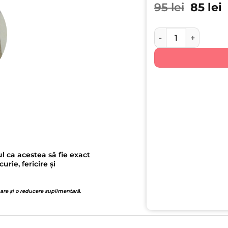
Prețul 
P
95
lei
85
lei
Cantitate Animale M
l ca acestea să fie exact
ie, fericire și
 are și o reducere suplimentară.