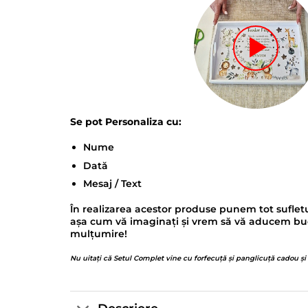
Se pot Personaliza cu:
Nume
Dată
Mesaj / Text
În realizarea acestor produse punem tot sufletu
așa cum vă imaginați și vrem să vă aducem bucur
mulțumire!
Nu uitați că Setul Complet vine cu forfecuță și panglicuță cadou și