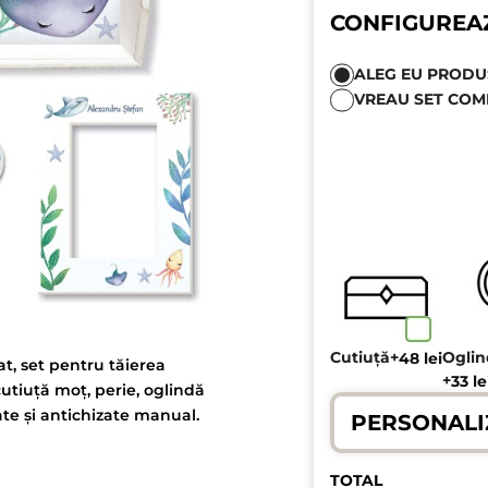
CONFIGUREA
ALEG EU PRODUSE
VREAU SET COM
Cutiuță
+
Ogli
48
lei
t, set pentru tăierea
+
33
le
cutiuță moț, perie, oglindă
ate și antichizate manual.
PERSONALI
TOTAL