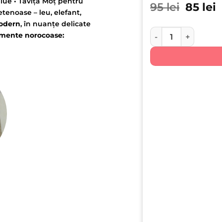
lue • Tăviță Moț pentru
Prețul 
P
95
lei
85
lei
tenoase – leu, elefant,
odern
, în nuanțe delicate
Cantitate Lucky Safa
mente norocoase: