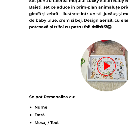
Set pentru tăierea moțului Lucky Safari Baby B
Baieti, set ce aduce în prim-plan animăluțe prie
girafă și zebră – ilustrate într-un stil jucăuș și
m
de baby blue, crem și bej. Design aerisit, cu
ele
potcoavă și trifoi cu patru foi!
🍀🐘🦓🦒🦁
Se pot Personaliza cu:
Nume
Dată
Mesaj / Text