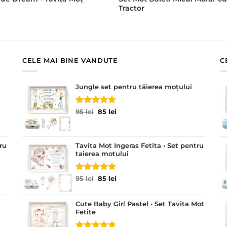
Tractor
CELE MAI BINE VANDUTE
C
Jungle set pentru tăierea moțului
Evaluat la
Prețul
Prețul
95
lei
85
lei
5.00
din 5
inițial
curent
a
este:
fost:
85 lei.
ru
Tavita Mot Ingeras Fetita • Set pentru
95 lei.
taierea motului
Evaluat la
Prețul
Prețul
95
lei
85
lei
5.00
din 5
inițial
curent
a
este:
Cute Baby Girl Pastel • Set Tavita Mot
fost:
85 lei.
Fetite
95 lei.