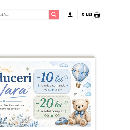
ă
0
LEI
: