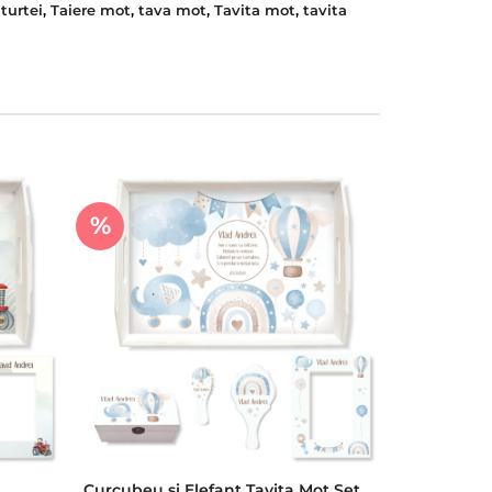
turtei
,
Taiere mot
,
tava mot
,
Tavita mot
,
tavita
%
Curcubeu si Elefant Tavita Mot Set