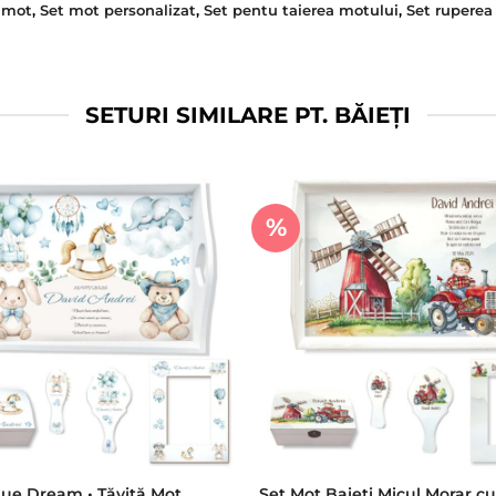
 mot
,
Set mot personalizat
,
Set pentu taierea motului
,
Set ruperea 
SETURI SIMILARE PT. BĂIEȚI
%
ue Dream • Tăviță Moț
Set Mot Baieti Micul Morar cu