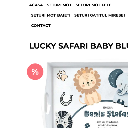
Skip
ACASA
SETURI MOT
SETURI MOT FETE
to
SETURI MOT BAIETI
SETURI GATITUL MIRESEI
content
CONTACT
LUCKY SAFARI BABY BLU
%