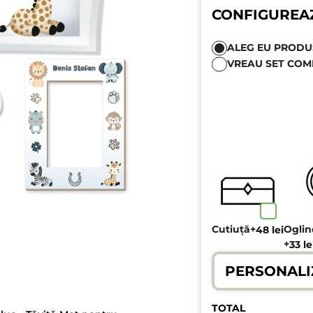
CONFIGUREA
ALEG EU PRODUSE
VREAU SET COM
Cutiuță
+
Ogli
48
lei
+
33
le
PERSONALI
TOTAL