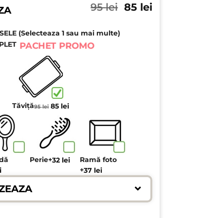
Prețul
Prețul
95
lei
85
lei
ZA
inițial
curent
a
este:
LE (Selecteaza 1 sau mai multe)
fost:
85 lei.
95 lei.
PLET
PACHET PROMO
Prețul
Prețul
Tăviță
85
lei
95
lei
inițial
curent
a
este:
fost:
85 lei.
95 lei.
ndă
Perie
+
Ramă foto
32
lei
+
i
37
lei
ZEAZA