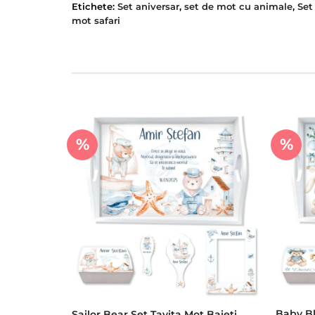
Etichete:
Set aniversar
,
set de mot cu animale
,
Set
mot safari
%
%
Baby Bl
Sailor Bear Set Tavita Mot Baieti