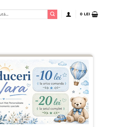
ă
0
LEI
: