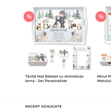
%
%
Tăviță Moț Băiețel cu Animăluțe
Micul P
Iarna • Set Personalizat
Motului
RECENT ADAUGATE