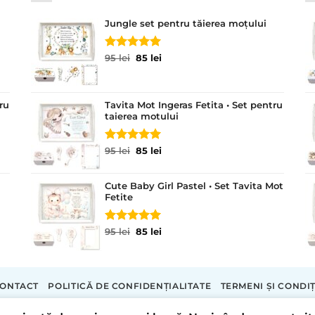
Jungle set pentru tăierea moțului
Evaluat la
Prețul
Prețul
95
lei
85
lei
5.00
din 5
inițial
curent
a
este:
fost:
85 lei.
ru
Tavita Mot Ingeras Fetita • Set pentru
95 lei.
taierea motului
Evaluat la
Prețul
Prețul
95
lei
85
lei
5.00
din 5
inițial
curent
a
este:
Cute Baby Girl Pastel • Set Tavita Mot
fost:
85 lei.
Fetite
95 lei.
Evaluat la
Prețul
Prețul
95
lei
85
lei
5.00
din 5
inițial
curent
a
este:
fost:
85 lei.
95 lei.
ONTACT
POLITICĂ DE CONFIDENȚIALITATE
TERMENI ȘI CONDIȚ
Copyright 2026 ©
Tavite Personalizate