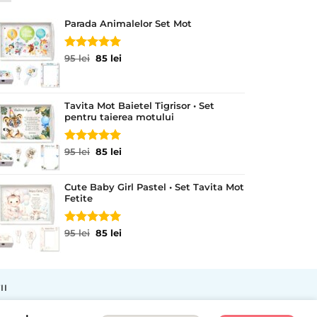
Parada Animalelor Set Mot
Evaluat la
Prețul
Prețul
95
lei
85
lei
5.00
din 5
inițial
curent
a
este:
fost:
85 lei.
Tavita Mot Baietel Tigrisor • Set
95 lei.
pentru taierea motului
Evaluat la
Prețul
Prețul
95
lei
85
lei
5.00
din 5
inițial
curent
a
este:
Cute Baby Girl Pastel • Set Tavita Mot
fost:
85 lei.
Fetite
95 lei.
Evaluat la
Prețul
Prețul
95
lei
85
lei
5.00
din 5
inițial
curent
a
este:
fost:
85 lei.
95 lei.
II