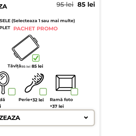
Prețul
Prețul
95
lei
85
lei
ZA
inițial
curent
a
este:
LE (Selecteaza 1 sau mai multe)
fost:
85 lei.
95 lei.
PLET
PACHET PROMO
Prețul
Prețul
Tăviță
85
lei
95
lei
inițial
curent
a
este:
fost:
85 lei.
95 lei.
ndă
Perie
+
Ramă foto
32
lei
+
i
37
lei
ZEAZA