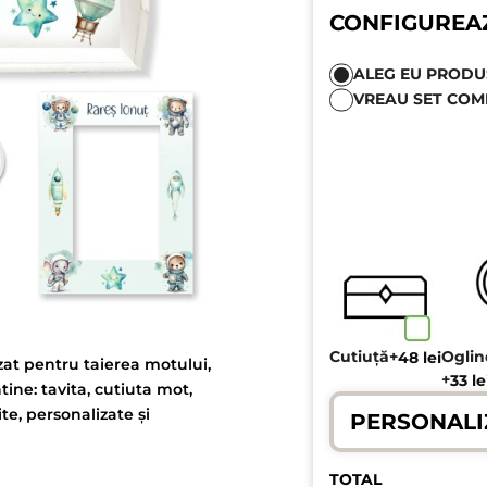
CONFIGUREA
ALEG EU PRODUSE
VREAU SET COM
Cutiuță
+
Ogli
48
lei
izat pentru taierea motului,
+
33
le
tine: tavita, cutiuta mot,
te, personalizate și
PERSONALI
TOTAL