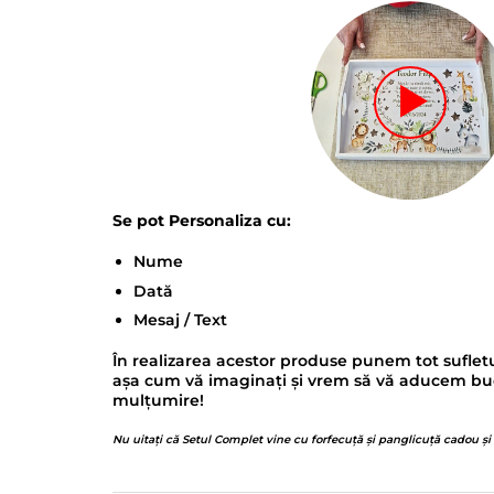
Se pot Personaliza cu:
Nume
Dată
Mesaj / Text
În realizarea acestor produse punem tot sufletu
așa cum vă imaginați și vrem să vă aducem bucur
mulțumire!
Nu uitați că Setul Complet vine cu forfecuță și panglicuță cadou și