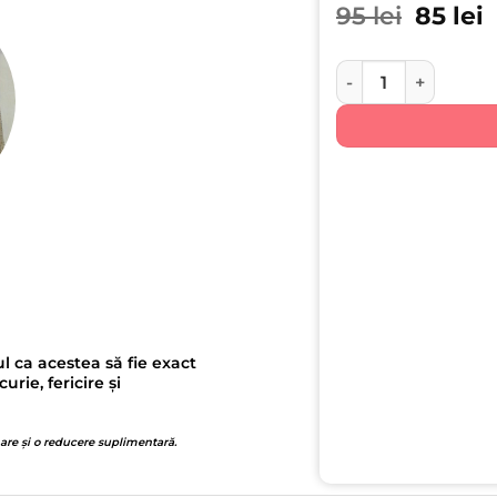
Prețul 
P
95
lei
85
lei
Cantitate Micii Astr
l ca acestea să fie exact
ie, fericire și
 are și o reducere suplimentară.