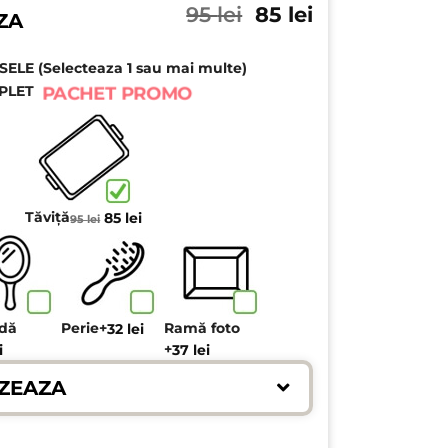
Prețul
Prețul
95
lei
85
lei
ZA
inițial
curent
a
este:
LE (Selecteaza 1 sau mai multe)
fost:
85 lei.
95 lei.
PLET
PACHET PROMO
Prețul
Prețul
Tăviță
85
lei
95
lei
inițial
curent
a
este:
fost:
85 lei.
95 lei.
ndă
Perie
+
Ramă foto
32
lei
+
i
37
lei
ZEAZA