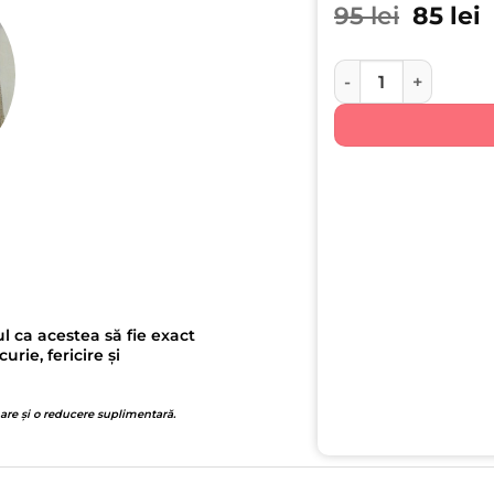
Prețul 
P
95
lei
85
lei
Cantitate Tavita Mo
l ca acestea să fie exact
ie, fericire și
 are și o reducere suplimentară.