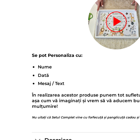
Se pot Personaliza cu:
Nume
Dată
Mesaj / Text
În realizarea acestor produse punem tot sufletu
așa cum vă imaginați și vrem să vă aducem bucur
mulțumire!
Nu uitați că Setul Complet vine cu forfecuță și panglicuță cadou și