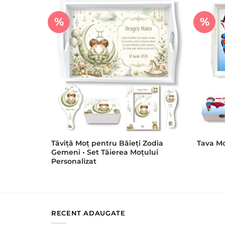
%
%
Tăviță Moț pentru Băieți Zodia
Tava Mo
Gemeni • Set Tăierea Moțului
Personalizat
RECENT ADAUGATE