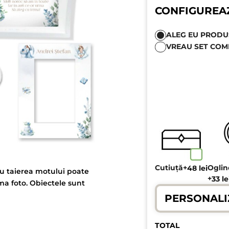
CONFIGUREA
ALEG EU PRODUSE
VREAU SET COM
Cutiuță
+
Ogli
48
lei
ru taierea motului poate
+
33
le
ama foto. Obiectele sunt
PERSONALI
TOTAL