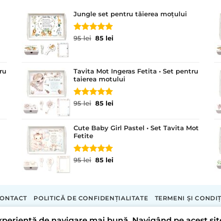
Jungle set pentru tăierea moțului
Evaluat la
Prețul
Prețul
95
lei
85
lei
5.00
din 5
inițial
curent
a
este:
fost:
85 lei.
ru
Tavita Mot Ingeras Fetita • Set pentru
95 lei.
taierea motului
Evaluat la
Prețul
Prețul
95
lei
85
lei
5.00
din 5
inițial
curent
a
este:
Cute Baby Girl Pastel • Set Tavita Mot
fost:
85 lei.
Fetite
95 lei.
Evaluat la
Prețul
Prețul
95
lei
85
lei
5.00
din 5
inițial
curent
a
este:
fost:
85 lei.
95 lei.
ONTACT
POLITICĂ DE CONFIDENȚIALITATE
TERMENI ȘI CONDIȚ
Copyright 2026 ©
Tavite Personalizate
 experiență de navigare mai bună. Navigând pe acest si