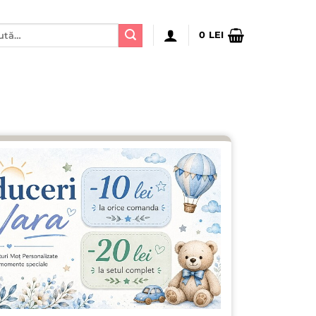
ă
0
LEI
: