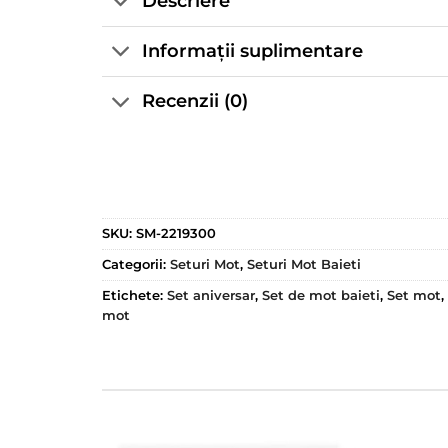
Descriere
Informații suplimentare
Recenzii (0)
SKU:
SM-2219300
Categorii:
Seturi Mot
,
Seturi Mot Baieti
Etichete:
Set aniversar
,
Set de mot baieti
,
Set mot
,
mot