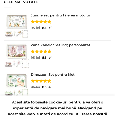
CELE MAI VOTATE
Jungle set pentru tăierea moțului
Evaluat la
Prețul
Prețul
95
lei
85
lei
5.00
din 5
inițial
curent
a
este:
fost:
85 lei.
Zâna Zânelor Set Moț personalizat
95 lei.
Evaluat la
Prețul
Prețul
95
lei
85
lei
5.00
din 5
inițial
curent
a
este:
fost:
85 lei.
Dinozauri Set pentru Moț
95 lei.
Evaluat la
Prețul
Prețul
95
lei
85
lei
5.00
din 5
inițial
curent
a
este:
fost:
85 lei.
Acest site folosește cookie-uri pentru a vă oferi o
95 lei.
experiență de navigare mai bună. Navigând pe
CONTACT
POLITICĂ DE CONFIDENȚIALITATE
acest site web, sunteți de acord cu utilizarea noastră
TERMENI ȘI CONDIȚII