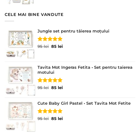
95 lei.
CELE MAI BINE VANDUTE
Jungle set pentru tăierea moțului
Evaluat la
Prețul
Prețul
95
lei
85
lei
5.00
din 5
inițial
curent
a
este:
fost:
85 lei.
Tavita Mot Ingeras Fetita • Set pentru taierea
95 lei.
motului
Evaluat la
Prețul
Prețul
95
lei
85
lei
5.00
din 5
inițial
curent
a
este:
Cute Baby Girl Pastel • Set Tavita Mot Fetite
fost:
85 lei.
95 lei.
Evaluat la
Prețul
Prețul
95
lei
85
lei
5.00
din 5
inițial
curent
a
este:
fost:
85 lei.
95 lei.