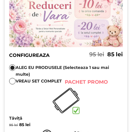
Prețul
Pre
95
lei
85
lei
CONFIGUREAZA
inițial
cu
a
est
ALEG EU PRODUSELE (Selecteaza 1 sau mai
fost:
85 l
multe)
95 lei.
VREAU SET COMPLET
PACHET PROMO
Tăviță
Prețul
Prețul
85
lei
95
lei
inițial
curent