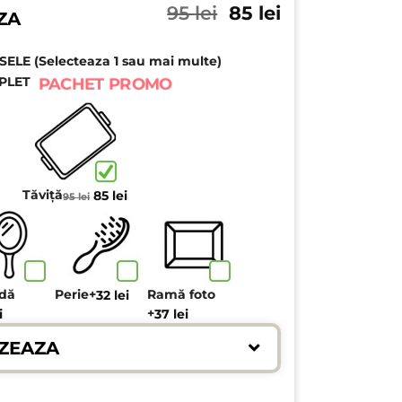
Prețul
Prețul
95
lei
85
lei
ZA
inițial
curent
a
este:
LE (Selecteaza 1 sau mai multe)
fost:
85 lei.
95 lei.
PLET
PACHET PROMO
Prețul
Prețul
Tăviță
85
lei
95
lei
inițial
curent
a
este:
fost:
85 lei.
95 lei.
ndă
Perie
+
Ramă foto
32
lei
+
i
37
lei
ZEAZA