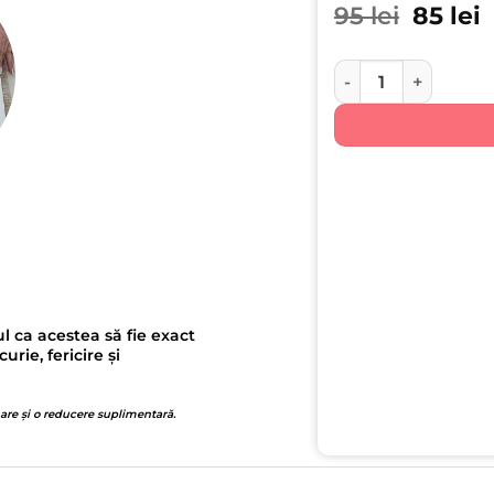
Prețul 
P
95
lei
85
lei
Cantitate Baby Ball
l ca acestea să fie exact
ie, fericire și
 are și o reducere suplimentară.