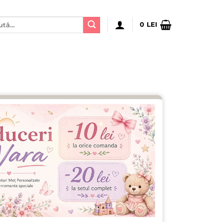
ă
0
LEI
: