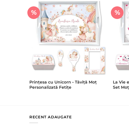
%
%
Prințesa cu Unicorn • Tăviță Moț
La Vie 
Personalizată Fetițe
Set Moț
RECENT ADAUGATE