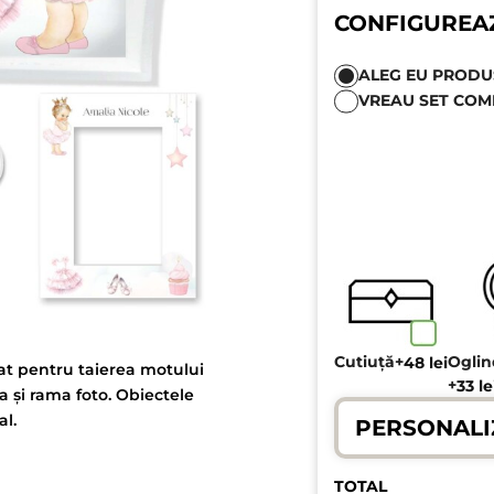
CONFIGUREA
ALEG EU PRODUSE
VREAU SET COM
Cutiuță
+
Ogli
48
lei
zat pentru taierea motului
+
33
le
a și rama foto. Obiectele
al.
PERSONALI
TOTAL