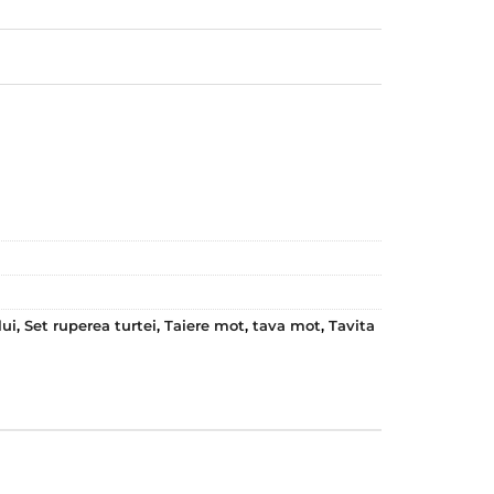
lui
,
Set ruperea turtei
,
Taiere mot
,
tava mot
,
Tavita