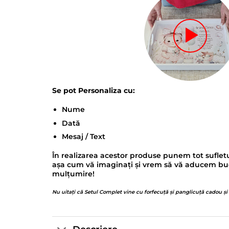
Se pot Personaliza cu:
Nume
Dată
Mesaj / Text
În realizarea acestor produse punem tot sufletu
așa cum vă imaginați și vrem să vă aducem bucur
mulțumire!
Nu uitați că Setul Complet vine cu forfecuță și panglicuță cadou și