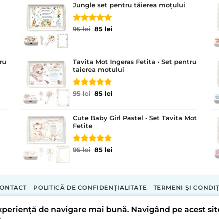
Jungle set pentru tăierea moțului
Evaluat la
Prețul
Prețul
95
lei
85
lei
5.00
din 5
inițial
curent
a
este:
fost:
85 lei.
ru
Tavita Mot Ingeras Fetita • Set pentru
95 lei.
taierea motului
Evaluat la
Prețul
Prețul
95
lei
85
lei
5.00
din 5
inițial
curent
a
este:
Cute Baby Girl Pastel • Set Tavita Mot
fost:
85 lei.
Fetite
95 lei.
Evaluat la
Prețul
Prețul
95
lei
85
lei
5.00
din 5
inițial
curent
a
este:
fost:
85 lei.
95 lei.
ONTACT
POLITICĂ DE CONFIDENȚIALITATE
TERMENI ȘI CONDIȚ
Copyright 2026 ©
Tavite Personalizate
 experiență de navigare mai bună. Navigând pe acest si
LORECRAFT S.R.L.