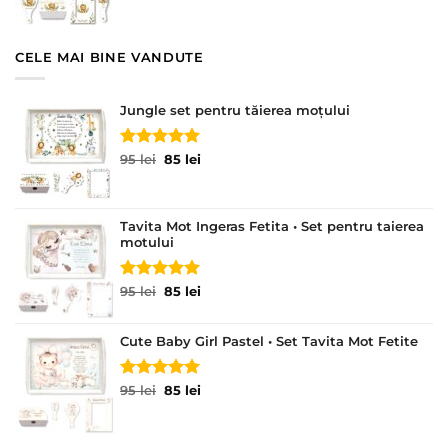
fost:
85 lei.
95 lei.
CELE MAI BINE VANDUTE
Jungle set pentru tăierea moțului
Evaluat la
Prețul
Prețul
95
lei
85
lei
5.00
din 5
inițial
curent
a
este:
fost:
85 lei.
Tavita Mot Ingeras Fetita • Set pentru taierea
95 lei.
motului
Evaluat la
Prețul
Prețul
95
lei
85
lei
5.00
din 5
inițial
curent
a
este:
Cute Baby Girl Pastel • Set Tavita Mot Fetite
fost:
85 lei.
95 lei.
Evaluat la
Prețul
Prețul
95
lei
85
lei
5.00
din 5
inițial
curent
a
este:
fost:
85 lei.