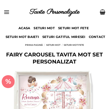
Skip
to
Tavite Personalizate
content
ACASA
SETURI MOT
SETURI MOT FETE
SETURI MOT BAIETI
SETURI GATITUL MIRESEI
CONTACT
PRIMA PAGINĂ
/
SETURI MOT
/
SETURI MOT FETE
FAIRY CAROUSEL TAVITA MOT SET
PERSONALIZAT
%