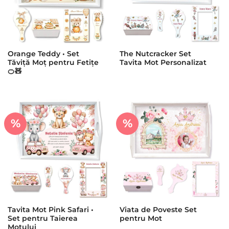
Orange Teddy • Set
The Nutcracker Set
Tăviță Moț pentru Fetițe
Tavita Mot Personalizat
🍊🧸
%
%
Tavita Mot Pink Safari •
Viata de Poveste Set
Set pentru Taierea
pentru Mot
Motului