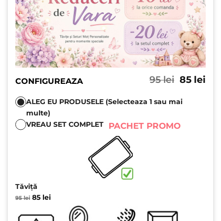
Prețul
Pre
95
lei
85
lei
CONFIGUREAZA
inițial
cu
a
est
ALEG EU PRODUSELE (Selecteaza 1 sau mai
fost:
85 l
multe)
95 lei.
VREAU SET COMPLET
PACHET PROMO
Tăviță
Prețul
Prețul
85
lei
95
lei
inițial
curent
a
este:
fost:
85 lei.