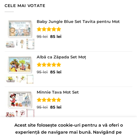
95 lei.
CELE MAI VOTATE
Baby Jungle Blue Set Tavita pentru Mot
Evaluat la
Prețul
Prețul
95
lei
85
lei
5.00
din 5
inițial
curent
a
este:
fost:
85 lei.
Albă ca Zăpada Set Moț
95 lei.
Evaluat la
Prețul
Prețul
95
lei
85
lei
5.00
din 5
inițial
curent
a
este:
fost:
85 lei.
Minnie Tava Mot Set
95 lei.
Evaluat la
Prețul
Prețul
95
lei
85
lei
5.00
din 5
inițial
curent
a
este:
fost:
85 lei.
Acest site folosește cookie-uri pentru a vă oferi o
95 lei.
experiență de navigare mai bună. Navigând pe
CONTACT
POLITICĂ DE CONFIDENȚIALITATE