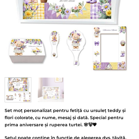
Set moț personalizat pentru fetiță cu ursuleț teddy și
flori colorate, cu nume, mesaj și dată. Special pentru
prima aniversare și ruperea turtei. 🌸🐻💗
Setul poate conține în funcție de alegerea dvs. tăviță,