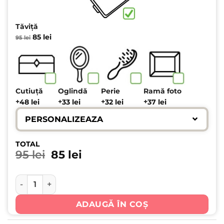
Tăviță
Prețul
Prețul
85
lei
95
lei
inițial
curent
a
este:
fost:
85 lei.
95 lei.
Cutiuță
Oglindă
Perie
Ramă foto
+
+
+
+
48
lei
33
lei
32
lei
37
lei
PERSONALIZEAZA
TOTAL
Prețul inițial a fost: 95 lei.
Prețul curent este: 85 lei
95
lei
85
lei
Cantitate Flower Teddy Bear • Set Moț Personalizat Fetiț
ADAUGĂ ÎN COȘ