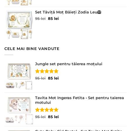
fost:
85 lei.
95 lei.
Set Tăviță Moț Băieți Zodia Leu🦁
Prețul
Prețul
95
lei
85
lei
inițial
curent
a
este:
fost:
85 lei.
95 lei.
CELE MAI BINE VANDUTE
Jungle set pentru tăierea moțului
Evaluat la
Prețul
Prețul
95
lei
85
lei
5.00
din 5
inițial
curent
a
este:
fost:
85 lei.
Tavita Mot Ingeras Fetita • Set pentru taierea
95 lei.
motului
Evaluat la
Prețul
Prețul
95
lei
85
lei
5.00
din 5
inițial
curent
a
este: