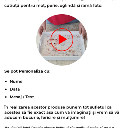
cutiuță pentru moț, perie, oglindă și ramă foto.
Se pot Personaliza cu:
Nume
Dată
Mesaj / Text
În realizarea acestor produse punem tot sufletul ca
acestea să fie exact așa cum vă imaginați și vrem să vă
aducem bucurie, fericire și mulțumire!
Nu uitați că Setul Complet vine cu forfecuță și panglicuță cadou și are și o