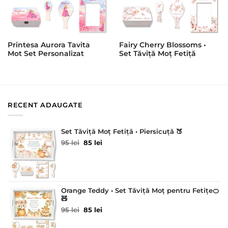
Printesa Aurora Tavita
Fairy Cherry Blossoms •
Mot Set Personalizat
Set Tăviță Moț Fetiță
RECENT ADAUGATE
Set Tăviță Moț Fetiță • Piersicuță 🍑
Prețul
Prețul
95
lei
85
lei
inițial
curent
a
este:
fost:
85 lei.
95 lei.
Orange Teddy • Set Tăviță Moț pentru Fetițe🍊
🧸
Prețul
Prețul
95
lei
85
lei
inițial
curent
a
este: