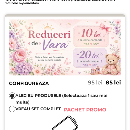
reducere suplimentară.
Prețul
Pre
95
lei
85
lei
CONFIGUREAZA
inițial
cu
a
est
ALEG EU PRODUSELE (Selecteaza 1 sau mai
fost:
85 l
multe)
95 lei.
VREAU SET COMPLET
PACHET PROMO