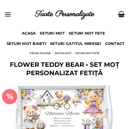
Skip
to
Tavite Personalizate
content
ACASA
SETURI MOT
SETURI MOT FETE
SETURI MOT BAIETI
SETURI GATITUL MIRESEI
CONTACT
PRIMA PAGINĂ
/
SETURI MOT
/
SETURI MOT FETE
FLOWER TEDDY BEAR • SET MOȚ
PERSONALIZAT FETIȚĂ
%