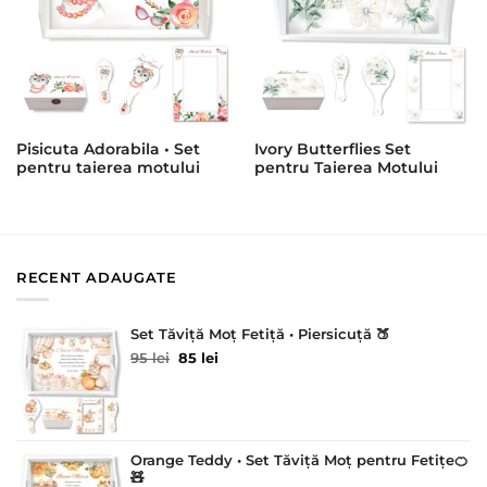
Pisicuta Adorabila • Set
Ivory Butterflies Set
pentru taierea motului
pentru Taierea Motului
RECENT ADAUGATE
Set Tăviță Moț Fetiță • Piersicuță 🍑
Prețul
Prețul
95
lei
85
lei
inițial
curent
a
este:
fost:
85 lei.
95 lei.
Orange Teddy • Set Tăviță Moț pentru Fetițe🍊
🧸