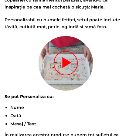
copilăriei cu rafinamentul parizian, având-o ca
inspirație pe cea mai cochetă pisicuță: Marie.
Personalizabil cu numele fetiței, setul poate include
tăviță, cutiuță moț, perie, oglindă și ramă foto.
Se pot Personaliza cu:
Nume
Dată
Mesaj / Text
În realizarea acestor produse punem tot sufletul ca