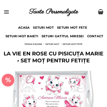
Skip
to
Tavite Personalizate
content
ACASA
SETURI MOT
SETURI MOT FETE
SETURI MOT BAIETI
SETURI GATITUL MIRESEI
CONTACT
PRIMA PAGINĂ
/
SETURI MOT
/
SETURI MOT FETE
LA VIE EN ROSE CU PISICUȚA MARIE
• SET MOȚ PENTRU FETIȚE
%