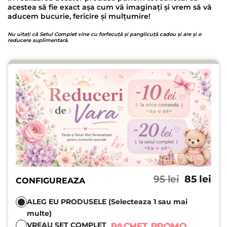
acestea să fie exact așa cum vă imaginați și vrem să vă
aducem bucurie, fericire și mulțumire!
Nu uitați că Setul Complet vine cu forfecuță și panglicuță cadou și are și o
reducere suplimentară.
Prețul
Pre
95
lei
85
lei
CONFIGUREAZA
inițial
cu
a
est
ALEG EU PRODUSELE (Selecteaza 1 sau mai
fost:
85 l
multe)
95 lei.
PACHET PROMO
VREAU SET COMPLET