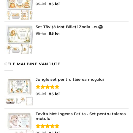
Prețul
Prețul
95
lei
85
lei
inițial
curent
a
este:
fost:
85 lei.
95 lei.
Set Tăviță Moț Băieți Zodia Leu🦁
Prețul
Prețul
95
lei
85
lei
inițial
curent
a
este:
fost:
85 lei.
95 lei.
CELE MAI BINE VANDUTE
Jungle set pentru tăierea moțului
Evaluat la
Prețul
Prețul
95
lei
85
lei
5.00
din 5
inițial
curent
a
este:
fost:
85 lei.
Tavita Mot Ingeras Fetita • Set pentru taierea
95 lei.
motului
Prețul
Prețul