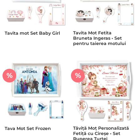
Tavita Mot Fetita
Tavita mot Set Baby Girl
Bruneta Ingeras • Set
pentru taierea motului
%
%
Tăviță Moț Personalizată
Tava Mot Set Frozen
Fetiță cu Cireșe • Set
Ruperea Turtei