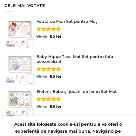
95 lei.
CELE MAI VOTATE
Fetită cu Flori Set pentru Moț
Evaluat la
Prețul
Prețul
95
lei
85
lei
5.00
din 5
inițial
curent
a
este:
fost:
85 lei.
Baby Hippo Tava Mot Set pentru fata
95 lei.
personalizat
Evaluat la
Prețul
Prețul
95
lei
85
lei
5.00
din 5
inițial
curent
a
este:
Elefant Bebe și jucării de lemn Set Moț
fost:
85 lei.
95 lei.
Evaluat la
Prețul
Prețul
95
lei
85
lei
5.00
din 5
inițial
curent
a
este:
fost:
85 lei.
Acest site folosește cookie-uri pentru a vă oferi o
95 lei.
experiență de navigare mai bună. Navigând pe
CONTACT
POLITICĂ DE CONFIDENȚIALITATE