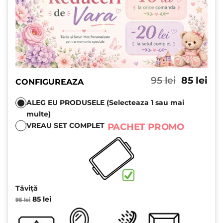
Prețul
Pre
95
lei
85
lei
CONFIGUREAZA
inițial
cu
a
est
ALEG EU PRODUSELE (Selecteaza 1 sau mai
fost:
85 l
multe)
95 lei.
PACHET PROMO
VREAU SET COMPLET
Tăviță
Prețul
Prețul
85
lei
95
lei
inițial
curent
a
este:
fost:
85 lei.