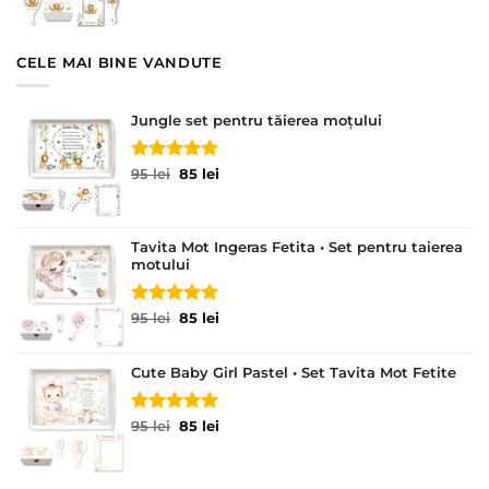
fost:
85 lei.
95 lei.
CELE MAI BINE VANDUTE
Jungle set pentru tăierea moțului
Evaluat la
Prețul
Prețul
95
lei
85
lei
5.00
din 5
inițial
curent
a
este:
fost:
85 lei.
Tavita Mot Ingeras Fetita • Set pentru taierea
95 lei.
motului
Evaluat la
Prețul
Prețul
95
lei
85
lei
5.00
din 5
inițial
curent
a
este:
Cute Baby Girl Pastel • Set Tavita Mot Fetite
fost:
85 lei.
95 lei.
Evaluat la
Prețul
Prețul
95
lei
85
lei
5.00
din 5
inițial
curent
a
este:
fost:
85 lei.