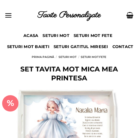
Skip
to
Tavite Personalizate
content
ACASA
SETURI MOT
SETURI MOT FETE
SETURI MOT BAIETI
SETURI GATITUL MIRESEI
CONTACT
PRIMA PAGINĂ
/
SETURI MOT
/
SETURI MOT FETE
SET TAVITA MOT MICA MEA
PRINTESA
%