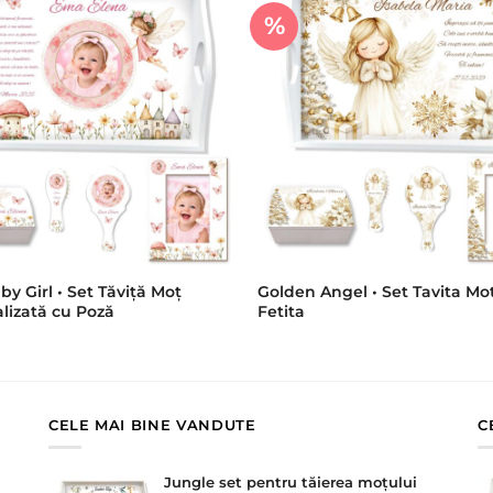
%
by Girl • Set Tăviță Moț
Golden Angel • Set Tavita Mo
lizată cu Poză
Fetita
CELE MAI BINE VANDUTE
C
Jungle set pentru tăierea moțului