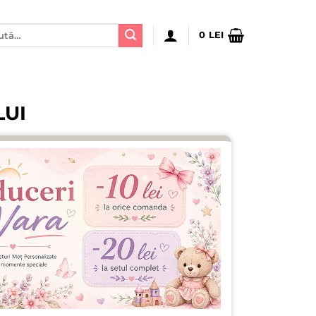
ă
0
LEI
:
LUI