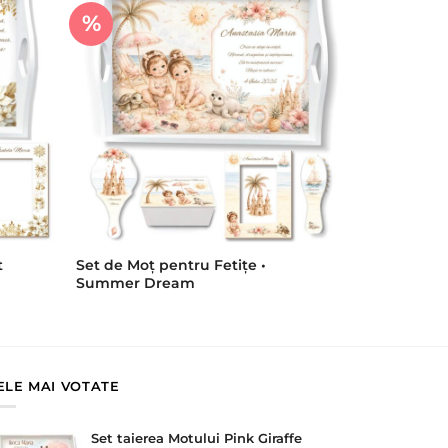
%
t
Set de Moț pentru Fetițe •
Summer Dream
ELE MAI VOTATE
Set taierea Motului Pink Giraffe