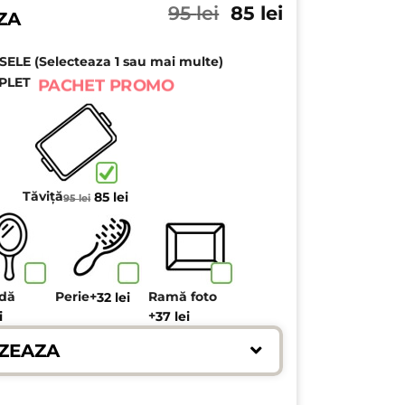
Prețul
Prețul
95
lei
85
lei
ZA
inițial
curent
a
este:
LE (Selecteaza 1 sau mai multe)
fost:
85 lei.
95 lei.
PLET
PACHET PROMO
Prețul
Prețul
Tăviță
85
lei
95
lei
inițial
curent
a
este:
fost:
85 lei.
95 lei.
ndă
Perie
+
Ramă foto
32
lei
+
i
37
lei
ZEAZA