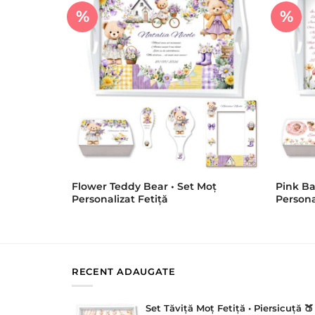
%
%
Flower Teddy Bear • Set Moț
Pink Ba
Personalizat Fetiță
Persona
RECENT ADAUGATE
Set Tăviță Moț Fetiță • Piersicuță 🍑