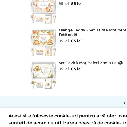
Prețul
Prețul
95
lei
85
lei
inițial
curent
a
este:
fost:
85 lei.
95 lei.
Orange Teddy • Set Tăviță Moț pent
Fetițe🍊🧸
Prețul
Prețul
95
lei
85
lei
inițial
curent
a
este:
fost:
85 lei.
95 lei.
Set Tăviță Moț Băieți Zodia Leu🦁
Prețul
Prețul
95
lei
85
lei
inițial
curent
a
este:
fost:
85 lei.
95 lei.
C
Acest site folosește cookie-uri pentru a vă oferi o
sunteți de acord cu utilizarea noastră de cookie-uri