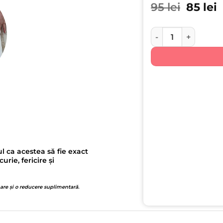
Prețul 
P
95
lei
85
lei
Cantitate Tavita Mot
l ca acestea să fie exact
ie, fericire și
 are și o reducere suplimentară.