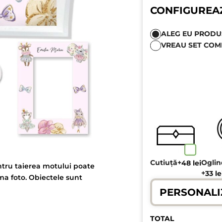
CONFIGUREA
ALEG EU PRODUSE
VREAU SET COM
Cutiuță
+
Ogli
48
lei
ntru taierea motului poate
+
33
le
ama foto. Obiectele sunt
PERSONALI
TOTAL