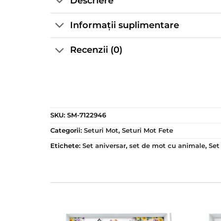
Descriere
Informații suplimentare
Recenzii (0)
SKU:
SM-7122946
Categorii:
Seturi Mot
,
Seturi Mot Fete
Etichete:
Set aniversar
,
set de mot cu animale
,
Set