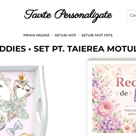
Tavite Personalizate
Caut
după
PRIMA PAGINĂ
/
SETURI MOT
/
SETURI MOT FETE
DIES • SET PT. TAIEREA MOTU