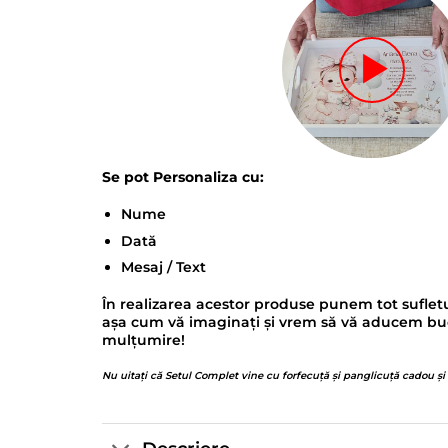
Se pot Personaliza cu:
Nume
Dată
Mesaj / Text
În realizarea acestor produse punem tot sufletu
așa cum vă imaginați și vrem să vă aducem bucur
mulțumire!
Nu uitați că Setul Complet vine cu forfecuță și panglicuță cadou și