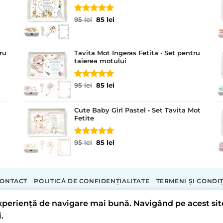
Evaluat la
Prețul
Prețul
95
lei
85
lei
5.00
din 5
inițial
curent
a
este:
fost:
85 lei.
ru
Tavita Mot Ingeras Fetita • Set pentru
95 lei.
taierea motului
Evaluat la
Prețul
Prețul
95
lei
85
lei
5.00
din 5
inițial
curent
a
este:
Cute Baby Girl Pastel • Set Tavita Mot
fost:
85 lei.
Fetite
95 lei.
Evaluat la
Prețul
Prețul
95
lei
85
lei
5.00
din 5
inițial
curent
a
este:
fost:
85 lei.
95 lei.
ONTACT
POLITICĂ DE CONFIDENȚIALITATE
TERMENI ȘI CONDIȚ
Copyright 2026 ©
Tavite Personalizate
 experiență de navigare mai bună. Navigând pe acest si
LORECRAFT S.R.L.
.