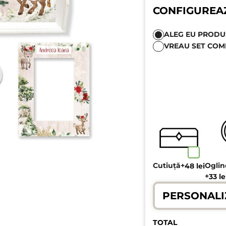
CONFIGUREA
ALEG EU PRODUSE
VREAU SET COM
Cutiuță
+
Ogli
48
lei
+
33
le
PERSONALI
TOTAL