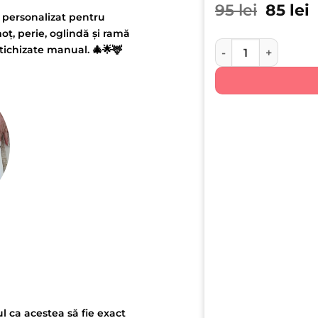
Prețul 
P
95
lei
85
lei
t personalizat pentru
oț, perie, oglindă și ramă
Cantitate Tavita Mo
ntichizate manual. 🎄🌟🦌
l ca acestea să fie exact