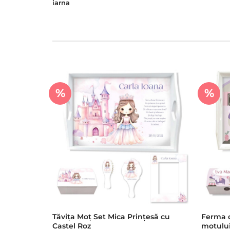
iarna
%
%
Tăvița Moț Set Mica Prințesă cu
Ferma c
Castel Roz
motulu