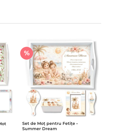
%
Set de Moț pentru Fetițe •
Mot
Summer Dream