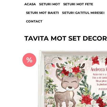
Skip
ACASA
SETURI MOT
SETURI MOT FETE
to
SETURI MOT BAIETI
SETURI GATITUL MIRESEI
content
CONTACT
TAVITA MOT SET DECO
%