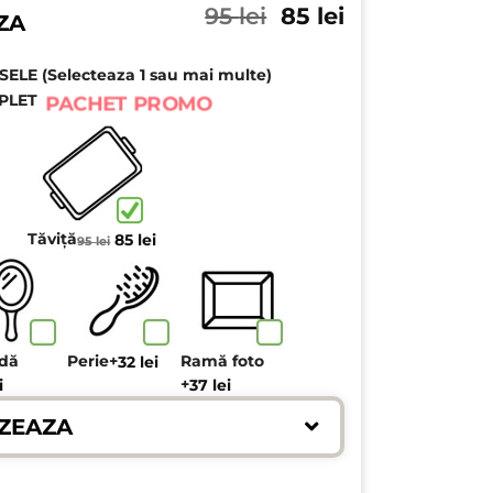
Prețul
Prețul
95
lei
85
lei
ZA
inițial
curent
a
este:
LE (Selecteaza 1 sau mai multe)
fost:
85 lei.
95 lei.
PLET
PACHET PROMO
Prețul
Prețul
Tăviță
85
lei
95
lei
inițial
curent
a
este:
fost:
85 lei.
95 lei.
ndă
Perie
+
Ramă foto
32
lei
+
i
37
lei
ZEAZA