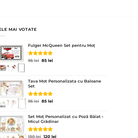
ELE MAI VOTATE
Fulger McQueen Set pentru Moț
Evaluat la
Prețul
Prețul
95
lei
85
lei
5.00
din 5
inițial
curent
a
este:
fost:
85 lei.
Tava Mot Personalizata cu Baloane
95 lei.
Set
Evaluat la
Prețul
Prețul
95
lei
85
lei
5.00
din 5
inițial
curent
a
este:
Set Moț Personalizat cu Poză Băiat •
fost:
85 lei.
Micul Grădinar
95 lei.
Evaluat la
Prețul
Prețul
130
lei
120
lei