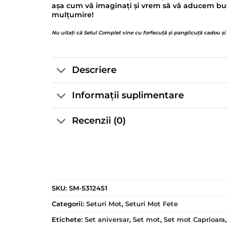
așa cum vă imaginați și vrem să vă aducem bucur
mulțumire!
Nu uitați că Setul Complet vine cu forfecuță și panglicuță cadou și
Descriere
Informații suplimentare
Recenzii (0)
SKU:
SM-5312451
Categorii:
Seturi Mot
,
Seturi Mot Fete
Etichete:
Set aniversar
,
Set mot
,
Set mot Caprioara