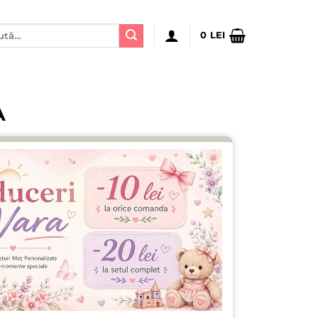
ă
0
LEI
:
A