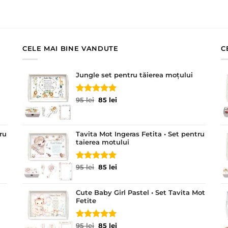
CELE MAI BINE VANDUTE
C
Jungle set pentru tăierea moțului
Evaluat la
Prețul
Prețul
95
lei
85
lei
5.00
din 5
inițial
curent
a
este:
fost:
85 lei.
ru
Tavita Mot Ingeras Fetita • Set pentru
95 lei.
taierea motului
Evaluat la
Prețul
Prețul
95
lei
85
lei
5.00
din 5
inițial
curent
a
este:
Cute Baby Girl Pastel • Set Tavita Mot
fost:
85 lei.
Fetite
95 lei.
Evaluat la
Prețul
Prețul
95
lei
85
lei