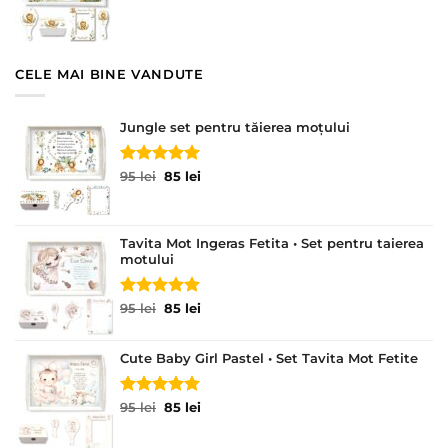
a
este:
fost:
85 lei.
95 lei.
CELE MAI BINE VANDUTE
Jungle set pentru tăierea moțului
Evaluat la
Prețul
Prețul
95
lei
85
lei
5.00
din 5
inițial
curent
a
este:
fost:
85 lei.
Tavita Mot Ingeras Fetita • Set pentru taierea
95 lei.
motului
Evaluat la
Prețul
Prețul
95
lei
85
lei
5.00
din 5
inițial
curent
a
este:
Cute Baby Girl Pastel • Set Tavita Mot Fetite
fost:
85 lei.
95 lei.
Evaluat la
Prețul
Prețul
95
lei
85
lei
5.00
din 5
inițial
curent
a
este: