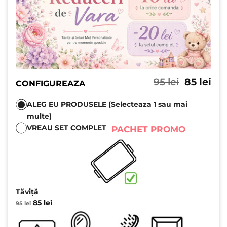
Prețul
Pre
95
lei
85
lei
CONFIGUREAZA
inițial
cu
a
est
ALEG EU PRODUSELE (Selecteaza 1 sau mai
fost:
85 l
multe)
95 lei.
VREAU SET COMPLET
PACHET PROMO
Tăviță
Prețul
Prețul
85
lei
95
lei
inițial
curent
a
este:
fost:
85 lei.