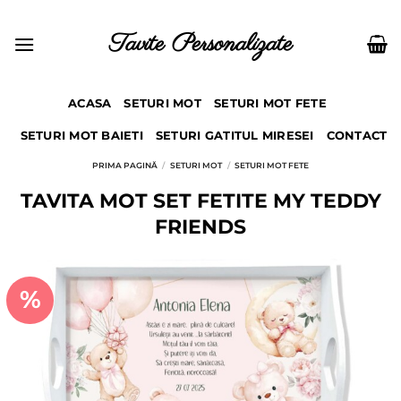
Skip
to
Tavite Personalizate
content
ACASA
SETURI MOT
SETURI MOT FETE
SETURI MOT BAIETI
SETURI GATITUL MIRESEI
CONTACT
PRIMA PAGINĂ
/
SETURI MOT
/
SETURI MOT FETE
TAVITA MOT SET FETITE MY TEDDY
FRIENDS
%