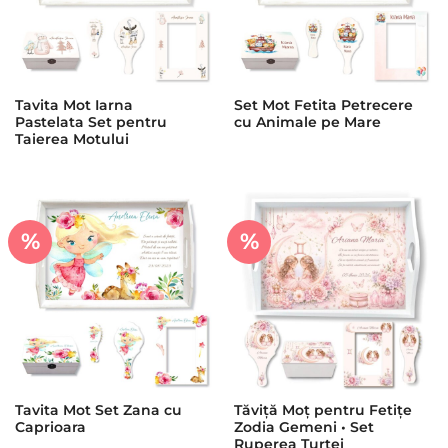
Tavita Mot Iarna
Set Mot Fetita Petrecere
Pastelata Set pentru
cu Animale pe Mare
Taierea Motului
%
%
Tavita Mot Set Zana cu
Tăviță Moț pentru Fetițe
Caprioara
Zodia Gemeni • Set
Ruperea Turtei