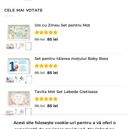
fost:
85 lei.
95 lei.
CELE MAI VOTATE
Urs cu Zmeu Set pentru Moț
Evaluat la
Prețul
Prețul
95
lei
85
lei
5.00
din 5
inițial
curent
a
este:
fost:
85 lei.
Set pentru tăierea moțului Baby Boss
95 lei.
Evaluat la
Prețul
Prețul
95
lei
85
lei
5.00
din 5
inițial
curent
a
este:
fost:
85 lei.
Tavita Mot Set Lebede Gratioase
95 lei.
Evaluat la
Prețul
Prețul
95
lei
85
lei
5.00
din 5
inițial
curent
a
este:
fost:
85 lei.
Acest site folosește cookie-uri pentru a vă oferi o
95 lei.