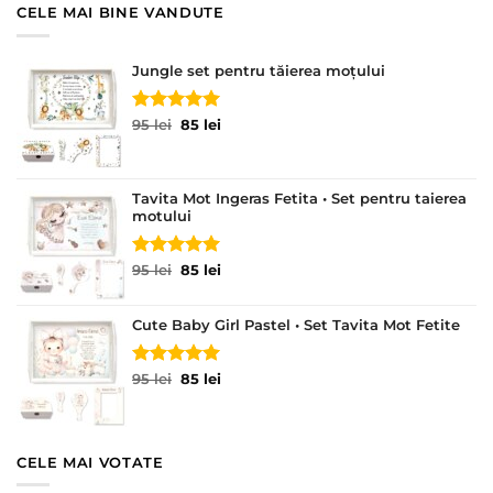
CELE MAI BINE VANDUTE
Jungle set pentru tăierea moțului
Evaluat la
Prețul
Prețul
95
lei
85
lei
5.00
din 5
inițial
curent
a
este:
fost:
85 lei.
Tavita Mot Ingeras Fetita • Set pentru taierea
95 lei.
motului
Evaluat la
Prețul
Prețul
95
lei
85
lei
5.00
din 5
inițial
curent
a
este:
Cute Baby Girl Pastel • Set Tavita Mot Fetite
fost:
85 lei.
95 lei.
Evaluat la
Prețul
Prețul
95
lei
85
lei
5.00
din 5
inițial
curent
a
este:
fost:
85 lei.
95 lei.
CELE MAI VOTATE