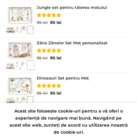
Jungle set pentru tăierea moțului
Evaluat la
Prețul
Prețul
95
lei
85
lei
5.00
din 5
inițial
curent
a
este:
fost:
85 lei.
Zâna Zânelor Set Moț personalizat
95 lei.
Evaluat la
Prețul
Prețul
95
lei
85
lei
5.00
din 5
inițial
curent
a
este:
fost:
85 lei.
Dinozauri Set pentru Moț
95 lei.
Evaluat la
Prețul
Prețul
95
lei
85
lei
5.00
din 5
inițial
curent
a
este:
fost:
85 lei.
Acest site folosește cookie-uri pentru a vă oferi o
95 lei.
experiență de navigare mai bună. Navigând pe
CONTACT
POLITICĂ DE CONFIDENȚIALITATE
acest site web, sunteți de acord cu utilizarea noastră
TERMENI ȘI CONDIȚII
de cookie-uri.
Copyright 2026 ©
Tavite Personalizate