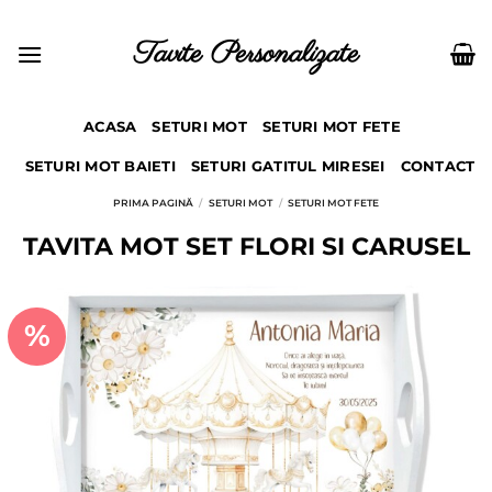
Skip
to
Tavite Personalizate
content
ACASA
SETURI MOT
SETURI MOT FETE
SETURI MOT BAIETI
SETURI GATITUL MIRESEI
CONTACT
PRIMA PAGINĂ
/
SETURI MOT
/
SETURI MOT FETE
TAVITA MOT SET FLORI SI CARUSEL
%