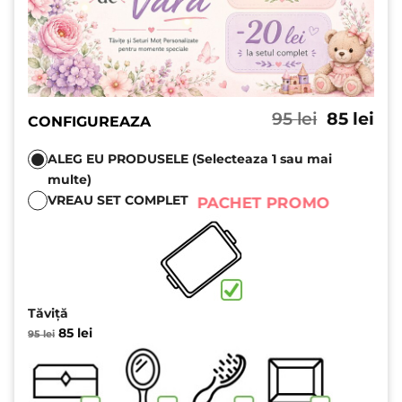
Prețul
Pre
95
lei
85
lei
CONFIGUREAZA
inițial
cu
a
est
ALEG EU PRODUSELE (Selecteaza 1 sau mai
fost:
85 l
multe)
95 lei.
VREAU SET COMPLET
PACHET PROMO
Tăviță
Prețul
Prețul
85
lei
95
lei
inițial
curent
a
este:
fost:
85 lei.
95 lei.