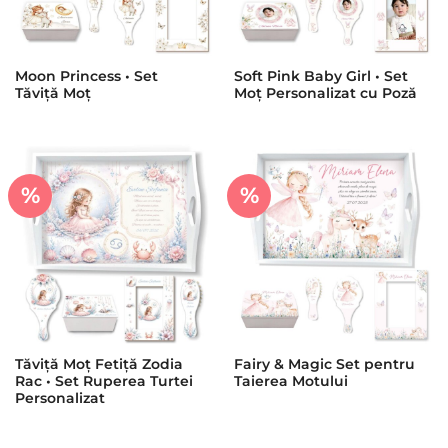
Moon Princess • Set
Soft Pink Baby Girl • Set
Tăviță Moț
Moț Personalizat cu Poză
%
%
Tăviță Moț Fetiță Zodia
Fairy & Magic Set pentru
Rac • Set Ruperea Turtei
Taierea Motului
Personalizat