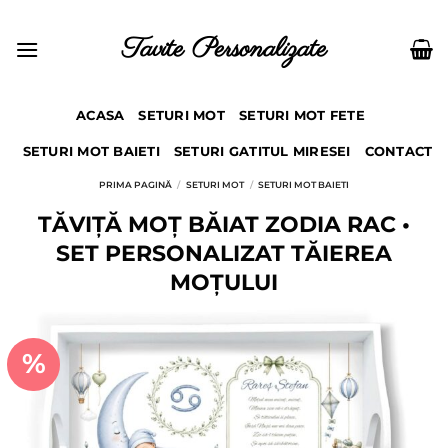
Skip
to
Tavite Personalizate
content
ACASA
SETURI MOT
SETURI MOT FETE
SETURI MOT BAIETI
SETURI GATITUL MIRESEI
CONTACT
PRIMA PAGINĂ
/
SETURI MOT
/
SETURI MOT BAIETI
TĂVIȚĂ MOȚ BĂIAT ZODIA RAC •
SET PERSONALIZAT TĂIEREA
MOȚULUI
%