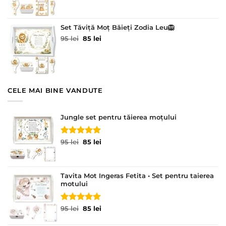
a
este:
fost:
85 lei.
95 lei.
Set Tăviță Moț Băieți Zodia Leu🦁
Prețul
Prețul
95
lei
85
lei
inițial
curent
a
este:
fost:
85 lei.
95 lei.
CELE MAI BINE VANDUTE
Jungle set pentru tăierea moțului
Evaluat la
Prețul
Prețul
95
lei
85
lei
5.00
din 5
inițial
curent
a
este:
fost:
85 lei.
Tavita Mot Ingeras Fetita • Set pentru taierea
95 lei.
motului
Evaluat la
Prețul
Prețul
95
lei
85
lei
5.00
din 5
inițial
curent
a
este: