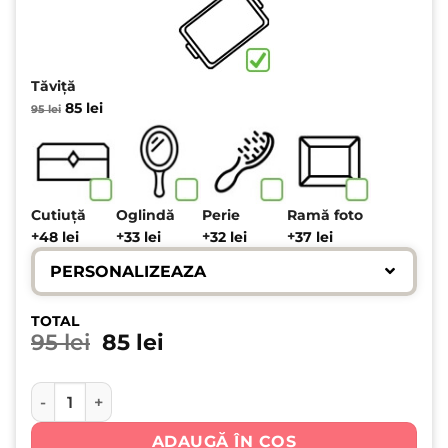
Tăviță
Prețul
Prețul
85
lei
95
lei
inițial
curent
a
este:
fost:
85 lei.
95 lei.
Cutiuță
Oglindă
Perie
Ramă foto
+
+
+
+
48
lei
33
lei
32
lei
37
lei
PERSONALIZEAZA
TOTAL
Prețul inițial a fost: 95 lei.
Prețul curent este: 85 lei
95
lei
85
lei
Cantitate Tăviță Moț Băiat Zodia Rac • Set Personalizat T
ADAUGĂ ÎN COȘ