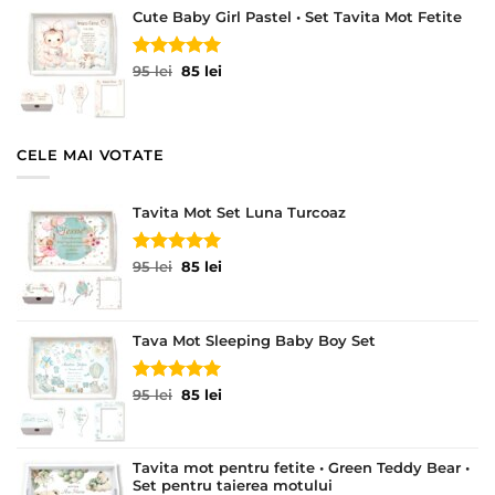
Cute Baby Girl Pastel • Set Tavita Mot Fetite
fost:
85 lei.
95 lei.
Evaluat la
Prețul
Prețul
95
lei
85
lei
5.00
din 5
inițial
curent
a
este:
fost:
85 lei.
95 lei.
CELE MAI VOTATE
Tavita Mot Set Luna Turcoaz
Evaluat la
Prețul
Prețul
95
lei
85
lei
5.00
din 5
inițial
curent
a
este:
fost:
85 lei.
Tava Mot Sleeping Baby Boy Set
95 lei.
Evaluat la
Prețul
Prețul
95
lei
85
lei
5.00
din 5
inițial
curent
a
este:
fost:
85 lei.
Tavita mot pentru fetite • Green Teddy Bear •
95 lei.
Set pentru taierea motului