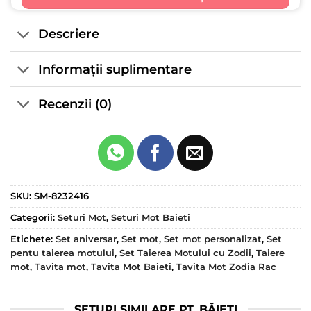
Descriere
Informații suplimentare
Recenzii (0)
SKU:
SM-8232416
Categorii:
Seturi Mot
,
Seturi Mot Baieti
Etichete:
Set aniversar
,
Set mot
,
Set mot personalizat
,
Set
pentu taierea motului
,
Set Taierea Motului cu Zodii
,
Taiere
mot
,
Tavita mot
,
Tavita Mot Baieti
,
Tavita Mot Zodia Rac
SETURI SIMILARE PT. BĂIEȚI