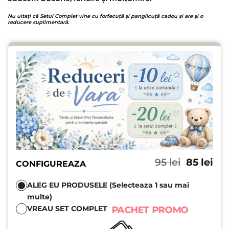
Nu uitați că Setul Complet vine cu forfecuță și panglicuță cadou și are și o
reducere suplimentară.
Prețul
Pre
95
lei
85
lei
CONFIGUREAZA
inițial
cu
a
est
ALEG EU PRODUSELE (Selecteaza 1 sau mai
fost:
85 l
multe)
95 lei.
VREAU SET COMPLET
PACHET PROMO